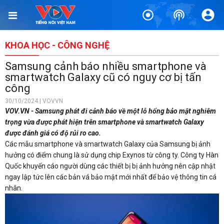
KHOA HỌC - CÔNG NGHỆ
Samsung cảnh báo nhiều smartphone và
smartwatch Galaxy cũ có nguy cơ bị tấn
công
30/10/2024 | VOVVN
VOV.VN - Samsung phát đi cảnh báo về một lỗ hổng bảo mật nghiêm
trọng vừa được phát hiện trên smartphone và smartwatch Galaxy
được đánh giá có độ rủi ro cao.
Các mẫu smartphone và smartwatch Galaxy của Samsung bị ảnh
hưởng có điểm chung là sử dụng chip Exynos từ công ty. Công ty Hàn
Quốc khuyến cáo người dùng các thiết bị bị ảnh hưởng nên cập nhật
ngay lập tức lên các bản vá bảo mật mới nhất để bảo vệ thông tin cá
nhân.