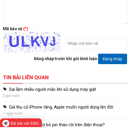
Mã bảo vệ
(*)
Đăng nhập trước khi gửi bình luận
Đăng nhập
TIN BÀI LIÊN QUAN
Sai lầm nhiều người mắc khi sử dụng máy giặt
2 giờ trước
Giá thu cũ iPhone tăng, Apple muốn người dùng lên đời
1 ngày trước
Đã kết nối EMC
Vì sao các hãng từ bỏ pin tháo rời trên điện thoại?