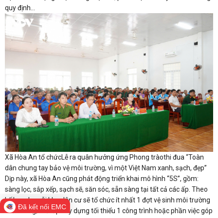
quy định...
Xã Hòa An tổ chứcLễ ra quân hưởng ứng Phong tràothi đua “Toàn
dân chung tay bảo vệ môi trường, vì một Việt Nam xanh, sạch, đẹp”
Dịp này, xã Hòa An cũng phát động triển khai mô hình “5S”, gồm:
sàng lọc, sắp xếp, sạch sẽ, săn sóc, sẵn sàng tại tất cả các ấp. Theo
kế hoạch, mỗi khu dân cư sẽ tổ chức ít nhất 1 đợt vệ sinh môi trường
Đã kết nối EMC
mỗi tháng; mỗi ấp xây dựng tối thiểu 1 công trình hoặc phần việc góp