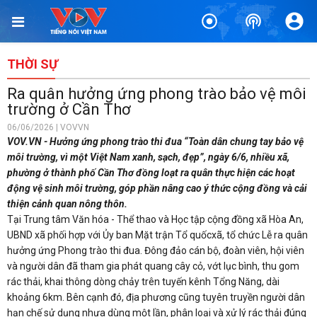
THỜI SỰ
Ra quân hưởng ứng phong trào bảo vệ môi
trường ở Cần Thơ
06/06/2026 | VOVVN
VOV.VN - Hưởng ứng phong trào thi đua “Toàn dân chung tay bảo vệ
môi trường, vì một Việt Nam xanh, sạch, đẹp”, ngày 6/6, nhiều xã,
phường ở thành phố Cần Thơ đồng loạt ra quân thực hiện các hoạt
động vệ sinh môi trường, góp phần nâng cao ý thức cộng đồng và cải
thiện cảnh quan nông thôn.
Tại Trung tâm Văn hóa - Thể thao và Học tập cộng đồng xã Hòa An,
UBND xã phối hợp với Ủy ban Mặt trận Tổ quốcxã, tổ chức Lễ ra quân
hưởng ứng Phong trào thi đua. Đông đảo cán bộ, đoàn viên, hội viên
và người dân đã tham gia phát quang cây cỏ, vớt lục bình, thu gom
rác thải, khai thông dòng chảy trên tuyến kênh Tổng Năng, dài
khoảng 6km. Bên cạnh đó, địa phương cũng tuyên truyền người dân
hạn chế sử dụng nhựa dùng một lần, phân loại và xử lý rác thải đúng