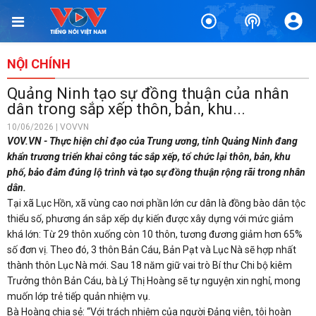
NỘI CHÍNH
Quảng Ninh tạo sự đồng thuận của nhân
dân trong sắp xếp thôn, bản, khu...
10/06/2026 | VOVVN
VOV.VN - Thực hiện chỉ đạo của Trung ương, tỉnh Quảng Ninh đang
khẩn trương triển khai công tác sắp xếp, tổ chức lại thôn, bản, khu
phố, bảo đảm đúng lộ trình và tạo sự đồng thuận rộng rãi trong nhân
dân.
Tại xã Lục Hồn, xã vùng cao nơi phần lớn cư dân là đồng bào dân tộc
thiểu số, phương án sắp xếp dự kiến được xây dựng với mức giảm
khá lớn: Từ 29 thôn xuống còn 10 thôn, tương đương giảm hơn 65%
số đơn vị. Theo đó, 3 thôn Bản Cáu, Bản Pạt và Lục Nà sẽ hợp nhất
thành thôn Lục Nà mới. Sau 18 năm giữ vai trò Bí thư Chi bộ kiêm
Trưởng thôn Bản Cáu, bà Lý Thị Hoàng sẽ tự nguyện xin nghỉ, mong
muốn lớp trẻ tiếp quản nhiệm vụ.
Bà Hoàng chia sẻ: “Với trách nhiệm của người Đảng viên, tôi hoàn