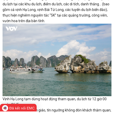
du lịch tại các khu du lịch, điểm du lịch, các di tích, danh thắng... (bao
gồm cả vịnh Hạ Long, vịnh Bái Tử Long, các tuyến du lịch biển đảo);
thực hiện nghiêm nguyên tắc “5K” tại các quảng trường, công viên,
vườn hoa trên địa bàn tỉnh.
Vịnh Hạ Long tạm dừng hoạt động tham quan, du lịch từ 12 giờ 00
ngày 06/5.
Đã kết nối EMC
Các di tích là cơ sở tôn giáo, tín ngưỡng không đón khách thăm quan;