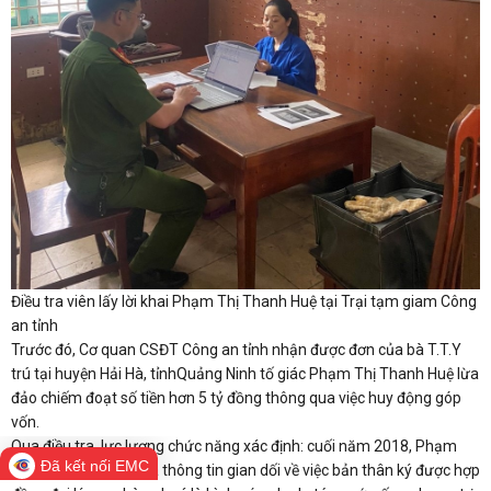
Điều tra viên lấy lời khai Phạm Thị Thanh Huệ tại Trại tạm giam Công
an tỉnh
Trước đó, Cơ quan CSĐT Công an tỉnh nhận được đơn của bà T.T.Y
trú tại huyện Hải Hà, tỉnhQuảng Ninh tố giác Phạm Thị Thanh Huệ lừa
đảo chiếm đoạt số tiền hơn 5 tỷ đồng thông qua việc huy động góp
vốn.
Qua điều tra, lực lượng chức năng xác định: cuối năm 2018, Phạm
Đã kết nối EMC
Thị Thanh Huệ đưa ra thông tin gian dối về việc bản thân ký được hợp