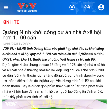
KINH TẾ
Quảng Ninh khởi công dự án nhà ở xã hội
hơn 1.100 căn
13/06/2026 | VOVVN
VOV.VN - UBND tỉnh Quảng Ninh vừa phối hợp chủ đầu tư khởi công
dự án nhà ở xã hội quy mô 1.128 căn trên diện tích 2,96ha tại ô đất II-
OM21, phân khu 11, thuộc hai phường Việt Hưng và Hoành Bồ.
Dự án gồm 4 tòa chung cư cao 15 tầng với 1.128 căn hộ nhà ở xã hội
và 48 căn nhà ở thương mại liền kề, đáp ứng nhu cầu cho hơn 2.200
cư dân. Với vị trí thuận lợi, hạ tầng đồng bộ, công trình được kỳ vọng
trở thành điểm nhấn đô thị khu vực Việt Hưng – Hoành Bồ sau khi
hoàn thành. Đây là dự án góp phần thực hiện chủ trương phát triển
nhà ở xã hội, bảo đảm an sinh, hỗ trợ người lao động ổn định chỗ ở,
thúc đẩy phát triển kinh tế - xã hội.