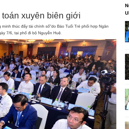
N
U
h toán xuyên biên giới
g minh thúc đẩy tài chính số"do Báo Tuổi Trẻ phối hợp Ngân
ày 7/6, tại phố đi bộ Nguyễn Huệ.