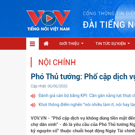
CỔNG THÔNG TIN ĐIỆ
ĐÀI TIẾNG N
GIỚI THIỆU
TIN TỨC SỰ KIỆN
...
...
NỘI CHÍNH
Phó Thủ tướng: Phổ cập dịch v
Cập nhật: 06/06/2026
Đánh giá cán bộ bằng KPI: Cần gắn năng lực thực c
Khơi thông điểm nghẽn “nói nhiều làm ít, nói hay l
VOV.VN - "Phổ cập dịch vụ không dùng tiền mặt đến
chợ dân sinh" - đó là yêu cầu của Phó Thủ tướng N
kỷ nguyên số" thuộc chuỗi hoạt động Ngày Tài chín