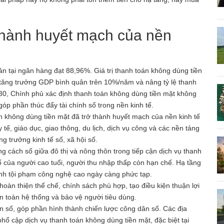
thành huyết mạch của nền
oản tại ngân hàng đạt 88,96%. Giá trị thanh toán không dùng tiền
tăng trưởng GDP bình quân trên 10%/năm và nâng tỷ lệ thanh
0, Chính phủ xác định thanh toán không dùng tiền mặt không
góp phần thúc đẩy tài chính số trong nền kinh tế.
không dùng tiền mặt đã trở thành huyết mạch của nền kinh tế
 tế, giáo dục, giao thông, du lịch, dịch vụ công và các nền tảng
 trưởng kinh tế số, xã hội số.
g cách số giữa đô thị và nông thôn trong tiếp cận dịch vụ thanh
ố của người cao tuổi, người thu nhập thấp còn hạn chế. Hạ tầng
ảnh tội phạm công nghệ cao ngày càng phức tạp.
àn thiện thể chế, chính sách phù hợp, tạo điều kiện thuận lợi
n toàn hệ thống và bảo vệ người tiêu dùng.
n số, góp phần hình thành chiến lược công dân số. Các địa
hổ cập dịch vụ thanh toán không dùng tiền mặt, đặc biệt tại