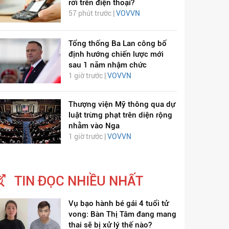
rời trên điện thoại?
57 phút trước |
VOVVN
Tổng thống Ba Lan công bố
định hướng chiến lược mới
sau 1 năm nhậm chức
1 giờ trước |
VOVVN
Thượng viện Mỹ thông qua dự
luật trừng phạt trên diện rộng
nhằm vào Nga
1 giờ trước |
VOVVN
TIN ĐỌC NHIỀU NHẤT
Vụ bạo hành bé gái 4 tuổi tử
vong: Bàn Thị Tâm đang mang
thai sẽ bị xử lý thế nào?