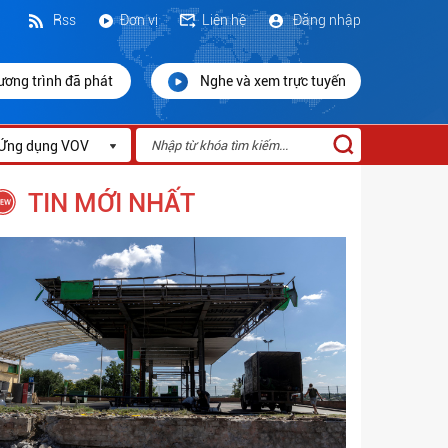
Rss
Đơn vị
Liên hệ
Đăng nhập
ương trình đã phát
Nghe và xem trực tuyến
Ứng dụng VOV
TIN MỚI NHẤT