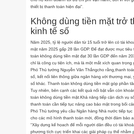
thiết bị thanh toán hiện đại”.
Không dùng tiền mặt trở 
kinh tế số
Năm 2025, tỷ lệ người dân từ 15 tuổi trở lên có tài kh
mặt năm 2025 gấp 28 lần GDP. Để đạt được mục tiêu 
toán không dùng tiền mặt đạt 30 lần GDP đến năm 203
chỉ là công cụ tiện ích, mà là một mắt xích quan trọng 
Phó Thủ tướng Nguyễn Văn Thắngcho rằng,thanh toán 
số, kết nối liên thông giữa ngân hàng với thương mại, y
số khác. Thanh toán không dùng tiền mặt góp phần tăng
Tuy nhiên, bên cạnh các kết quả nổi bật vẫn còn khoản
toán không dùng tiền mặt.Khả năng tiếp cận dịch vụ s
thanh toán cần tiếp tục nâng cao bảo mật trong bối c
Phó Thủ tướng yêu cầu Ngân hàng Nhà nước tiếp tục ho
cho các mô hình thanh toán mới, đồng thời đảm bảo a
“Xây dựng kế họach để mỗi người dân đều có tài khoả
phương tích cực triển khai các giải pháp cụ thể nhằm p