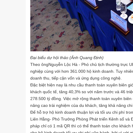
Đại biểu dự hội thảo (Ảnh Quang Định)
Theo ôngNguyễn Lộc Hà - Phó chủ tịch thường trực
nghiệp cùng với hơn 361.000 hộ kinh doanh. Tuy nhiên
doanh thu, tiếp cận vốn và ứng dụng công nghệ.
Đặc biệt hiện nay là nhu cầu thanh toán xuyên biên gi
khách quốc tế, tăng 40,3% so với năm trước và 46 triệ
278.500 tỷ đồng. Việc mở rộng thanh toán xuyên biên g
nâng cao trải nghiệm của du khách, tăng khả năng chi 
Để hỗ trợ hộ kinh doanh thuận lợi và tối ưu chi phí tr
Liên Hằng- Phó Trưởng Phòng Phát triển Kênh số và Đố
pháp chỉ có 1 mã QR thì có thể thanh toán cho khách 
cho hộ kinh doanh tối ưu chi phí vận hành, bởi vì với