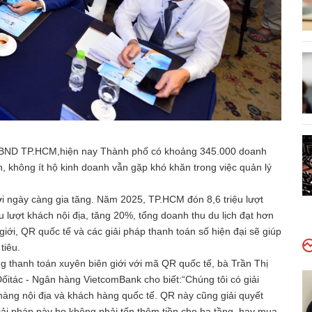
 UBND TP.HCM,hiện nay Thành phố có khoảng 345.000 doanh
, không ít hộ kinh doanh vẫn gặp khó khăn trong việc quản lý
ới ngày càng gia tăng. Năm 2025, TP.HCM đón 8,6 triệu lượt
u lượt khách nội địa, tăng 20%, tổng doanh thu du lịch đạt hơn
iới, QR quốc tế và các giải pháp thanh toán số hiện đại sẽ giúp
tiêu.
ong thanh toán xuyên biên giới với mã QR quốc tế, bà Trần Thị
itác - Ngân hàng VietcomBank cho biết:“Chúng tôi có giải
hàng nội địa và khách hàng quốc tế. QR này cũng giải quyết
 giải pháp này họ không phải tốn thêm tiền cho hạ tầng, hay mua