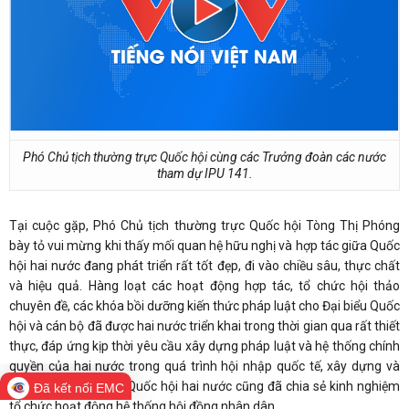
Phó Chủ tịch thường trực Quốc hội cùng các Trưởng đoàn các nước
tham dự IPU 141.
Tại cuộc gặp, Phó Chủ tịch thường trực Quốc hội Tòng Thị Phóng
bày tỏ vui mừng khi thấy mối quan hệ hữu nghị và hợp tác giữa Quốc
hội hai nước đang phát triển rất tốt đẹp, đi vào chiều sâu, thực chất
và hiệu quả. Hàng loạt các hoạt động hợp tác, tổ chức hội thảo
chuyên đề, các khóa bồi dưỡng kiến thức pháp luật cho Đại biểu Quốc
hội và cán bộ đã được hai nước triển khai trong thời gian qua rất thiết
thực, đáp ứng kịp thời yêu cầu xây dựng pháp luật và hệ thống chính
quyền của hai nước trong quá trình hội nhập quốc tế, xây dựng và
phát triển đất nước. Quốc hội hai nước cũng đã chia sẻ kinh nghiệm
Đã kết nối EMC
tổ chức hoạt động hệ thống hội đồng nhân dân.