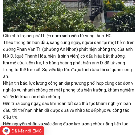
Căn nhà trọ nơi phát hiện nam sinh viên tử vong. Ảnh: HC
Theo thông tin ban đầu, sáng cùng ngày, người dân tại một hẻm trên
đường Phan Văn Trị (phường An Nhơn) phát hiện phòng trọ của anh
N.X.D. (quê Thanh Hóa, hiện là sinh viên) có dấu hiệu bất thường.
Khi mở cửa kiểm tra, họ bàng hoàng phát hiện anh D. đã tử vong
trong tư thế treo cổ. Sự việc lập tức được trình báo tới cơ quan công
an.
Nhận tin báo, lực lượng công an địa phương phối hợp cùng các đơn vị
nghiệp vụ nhanh chóng có mặt phong tỏa hiện trường, khám nghiệm
và lấy lời khai các nhân chứng.
Đến trưa cùng ngày, sau khi hoàn tất các thủ tục khám nghiệm ban
đầu, thi thể nạn nhân đã được đưa về nhà xác để phục vụ công tác
điều tra.
Hiện nguyên nhân vụ việc đang được lực lượng chức năng tiếp tục
làm rõ.
Đã kết nối EMC