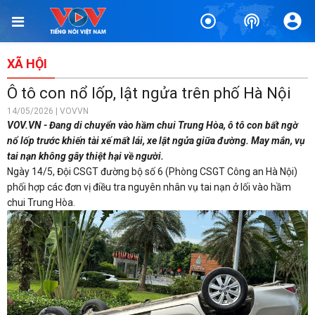
XÃ HỘI
Ô tô con nổ lốp, lật ngửa trên phố Hà Nội
14/05/2026 | VOVVN
VOV.VN - Đang di chuyển vào hầm chui Trung Hòa, ô tô con bất ngờ
nổ lốp trước khiến tài xế mất lái, xe lật ngửa giữa đường. May mắn, vụ
tai nạn không gây thiệt hại về người.
Ngày 14/5, Đội CSGT đường bộ số 6 (Phòng CSGT Công an Hà Nội)
phối hợp các đơn vị điều tra nguyên nhân vụ tai nạn ở lối vào hầm
chui Trung Hòa.