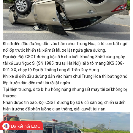
Khi đi đến đầu đường dẫn vào hầm chui Trung Hòa, ô tô con bất ngờ
nổ lốp trước khiến tài xế mất lái, xe lật ngửa giữa đường.
Đại diện Đội CSGT đường bộ số 6 cho biết, khoảng 8h50 cùng ngày,
tài xế Lưu Ngọc S. (SN 1985, trú tại Hà Nội) lái ô tô mang BKS 30G-
001.XX, chạy từ Đại lộ Thăng Long đi Trần Duy Hưng.
Khi xe đi đến đầu đường dẫn vào hầm chui Trung Hòa thì bất ngờ nổ
lốp trước dẫn đến mất lái rồilật ngửa.
Tại hiện trường, ô tô bị hư hỏng nặng nhưng rất may tài xế không bị
thương.
Nhận được tin báo, Đội CSGT đường bộ số 6 cử cán bộ, chiến sĩ đến
hiện trường để phân luồng giao thông, giải quyết tai nạn.
Đã kết nối EMC