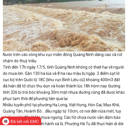
Nước trên các sông khu vực miền đông Quảng Ninh dâng cao và rút
chậm do thuỷ triều.
Tính đến 17h ngày 17/5, tỉnh Quảng Ninh không có thiệt hại về người
do mưa lớn. Gần 130 ha lúa và 8 ha rau màu bị ngập. 2 điểm sạt lở
cục bộ trên Quốc lộ 18C (khu vực Bình Liêu cũ) khoảng 400m3 đất
đá hiện đã tổ chức thu dọn và hoàn thành lúc 18h hôm nay. Đường
tỉnh 326 bị trôi bóc khoảng 30m mặt nhựa đường cũng đã được khắc
phục tạm thời để phương tiện qua lại.
Nhiều tuyến phố tại phường Hạ Long, Việt Hưng, Hòn Gai, Mạo Khê,
Quảng Tân, Hoành Bồ… đều ngập từ 10cm, có nơi đến nửa mét, tuy
nhiên nước đã rút khi mưa ngừng. Các hồ chứa nước vẫn đảm bảo
Đã kết nối EMC
an toàn, 1 số hồ đã tiến hành xả lũ. Phường Hà Tu đã thực hiện di dời