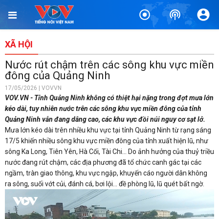
XÃ HỘI
Nước rút chậm trên các sông khu vực miền
đông của Quảng Ninh
17/05/2026 | VOVVN
VOV.VN - Tỉnh Quảng Ninh không có thiệt hại nặng trong đợt mưa lớn
kéo dài, tuy nhiên nước trên các sông khu vực miền đông của tỉnh
Quảng Ninh vẫn đang dâng cao, các khu vực đồi núi nguy cơ sạt lở.
Mưa lớn kéo dài trên nhiều khu vực tại tỉnh Quảng Ninh từ rạng sáng
17/5 khiến nhiều sông khu vực miền đông của tỉnh xuất hiện lũ, như
sông Ka Long, Tiên Yên, Hà Cối, Tài Chi... Do ảnh hưởng của thuỷ triều
nước đang rút chậm, các địa phương đã tổ chức canh gác tại các
ngầm, tràn giao thông, khu vực ngập, khuyến cáo người dân không
ra sông, suối vớt củi, đánh cá, bơi lội… đề phòng lũ, lũ quét bất ngờ.