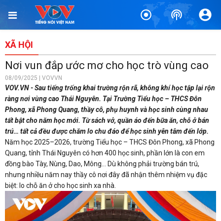
XÃ HỘI
Nơi vun đắp ước mơ cho học trò vùng cao
08/09/2025 | VOVVN
VOV.VN - Sau tiếng trống khai trường rộn rã, không khí học tập lại rộn
ràng nơi vùng cao Thái Nguyên. Tại Trường Tiểu học – THCS Đôn
Phong, xã Phong Quang, thầy cô, phụ huynh và học sinh cùng nhau
tất bật cho năm học mới. Từ sách vở, quần áo đến bữa ăn, chỗ ở bán
trú… tất cả đều được chăm lo chu đáo để học sinh yên tâm đến lớp.
Năm học 2025–2026, trường Tiểu học – THCS Đôn Phong, xã Phong
Quang, tỉnh Thái Nguyên có hơn 400 học sinh, phần lớn là con em
đồng bào Tày, Nùng, Dao, Mông… Dù không phải trường bán trú,
nhưng nhiều năm nay thầy cô nơi đây đã nhận thêm nhiệm vụ đặc
biệt: lo chỗ ăn ở cho học sinh xa nhà.