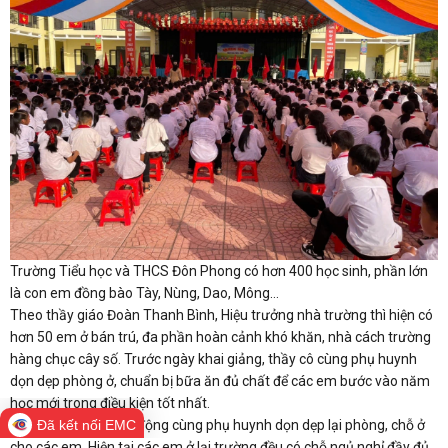
Trường Tiểu học và THCS Đôn Phong có hơn 400 học sinh, phần lớn
là con em đồng bào Tày, Nùng, Dao, Mông…
Theo thầy giáo Đoàn Thanh Bình, Hiệu trưởng nhà trường thì hiện có
hơn 50 em ở bán trú, đa phần hoàn cảnh khó khăn, nhà cách trường
hàng chục cây số. Trước ngày khai giảng, thầy cô cùng phụ huynh
dọn dẹp phòng ở, chuẩn bị bữa ăn đủ chất để các em bước vào năm
học mới trong điều kiện tốt nhất.
“Nhà trường đã huy động cùng phụ huynh dọn dẹp lại phòng, chỗ ở
Đã kết nối EMC
cho các em. Hiện tại các em ở lại trường đều có chỗ ngủ nghỉ đầy đủ,