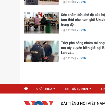
1 giờ trước |
VOVVN
Séc chấm dứt chế độ bảo hộ
tạm thời cho nam giới Ukrai
trong độ...
3 giờ trước |
VOVVN
Triệt phá băng nhóm tội ph
ma túy xuyên biên giới tại B
Lan và...
3 giờ trước |
VOVVN
GIỚI THIỆU
TIN TỨC SỰ KIỆN
TI
...
...
ĐÀI TIẾNG NÓI VIỆT NA