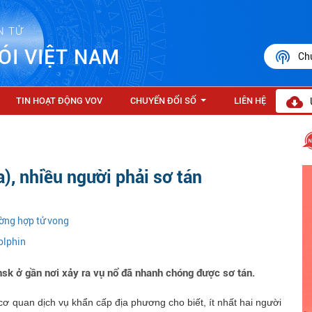
N TỬ
ÓI VIỆT NAM
Ch
TIN HOẠT ĐỘNG VOV
CHUYỂN ĐỔI SỐ
LIÊN HỆ
...
), nhiều người phải sơ tán
ờng hợp tử vong
olphin
sk ở gần nơi xảy ra vụ nổ đã nhanh chóng được sơ tán.
cơ quan dịch vụ khẩn cấp địa phương cho biết, ít nhất hai người