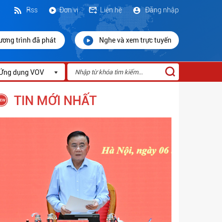
Rss
Đơn vị
Liên hệ
Đăng nhập
ương trình đã phát
Nghe và xem trực tuyến
Ứng dụng VOV
TIN MỚI NHẤT