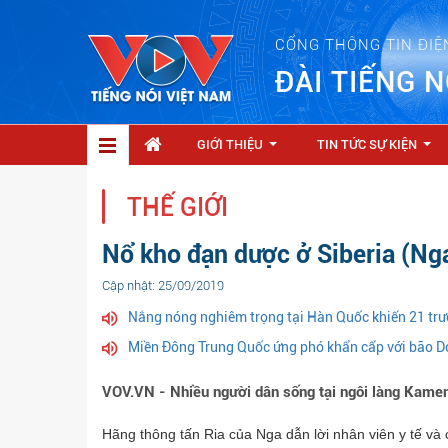
CỔNG THÔNG TIN ĐIỆ
ĐÀI TIẾNG N
GIỚI THIỆU
TIN TỨC SỰ KIỆN
...
...
THẾ GIỚI
Nổ kho đạn dược ở Siberia (Nga
Cập nhật: 25/09/2019
Nắng nóng nghiêm trọng tại Hàn Quốc khiến 21 trư
Miền Đông Trung Quốc ứng phó khẩn cấp với bão D
VOV.VN - Nhiều người dân sống tại ngôi làng Kamen
Hãng thông tấn Ria của Nga dẫn lời nhân viên y tế và 