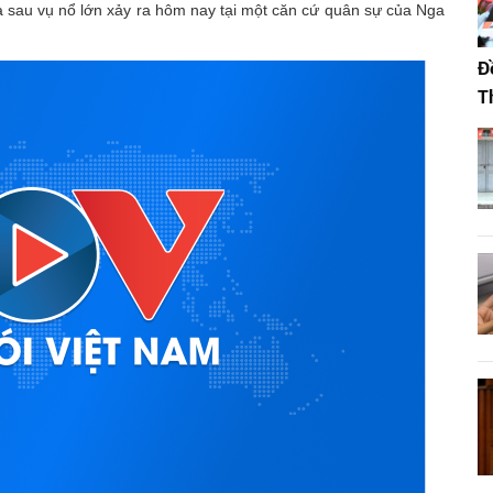
a sau vụ nổ lớn xảy ra hôm nay tại một căn cứ quân sự của Nga
Đ
T