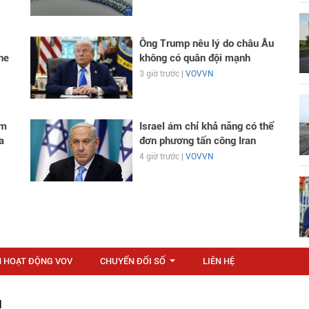
Ông Trump nêu lý do châu Âu
ne
không có quân đội mạnh
3 giờ trước |
VOVVN
ạm
Israel ám chỉ khả năng có thể
a
đơn phương tấn công Iran
4 giờ trước |
VOVVN
N HOẠT ĐỘNG VOV
CHUYỂN ĐỔI SỐ
LIÊN HỆ
...
M