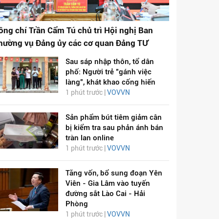
ồng chí Trần Cẩm Tú chủ trì Hội nghị Ban
hường vụ Đảng ủy các cơ quan Đảng TƯ
Sau sáp nhập thôn, tổ dân
phố: Người trẻ "gánh việc
làng", khát khao cống hiến
1 phút trước |
VOVVN
Sản phẩm bút tiêm giảm cân
bị kiểm tra sau phản ánh bán
tràn lan online
1 phút trước |
VOVVN
Tăng vốn, bổ sung đoạn Yên
Viên - Gia Lâm vào tuyến
đường sắt Lào Cai - Hải
Phòng
1 phút trước |
VOVVN