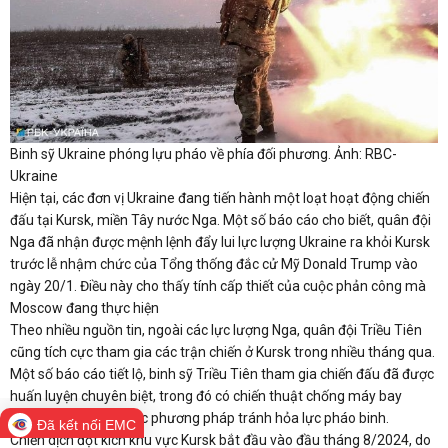
Binh sỹ Ukraine phóng lựu pháo về phía đối phương. Ảnh: RBC-
Ukraine
Hiện tại, các đơn vị Ukraine đang tiến hành một loạt hoạt động chiến
đấu tại Kursk, miền Tây nước Nga. Một số báo cáo cho biết, quân đội
Nga đã nhận được mệnh lệnh đẩy lui lực lượng Ukraine ra khỏi Kursk
trước lễ nhậm chức của Tổng thống đắc cử Mỹ Donald Trump vào
ngày 20/1. Điều này cho thấy tính cấp thiết của cuộc phản công mà
Moscow đang thực hiện
Theo nhiều nguồn tin, ngoài các lực lượng Nga, quân đội Triều Tiên
cũng tích cực tham gia các trận chiến ở Kursk trong nhiều tháng qua.
Một số báo cáo tiết lộ, binh sỹ Triều Tiên tham gia chiến đấu đã được
huấn luyện chuyên biệt, trong đó có chiến thuật chống máy bay
không người lái và các phương pháp tránh hỏa lực pháo binh.
Đã kết nối EMC
Chiến dịch đột kích khu vực Kursk bắt đầu vào đầu tháng 8/2024, do