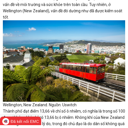
vấn đề về môi trường và sức khỏe trên toàn cầu. Tuy nhiên, ở
Wellington (New Zealand), vấn đề đó dường như đã được kiểm soát
tốt.
Wellington, New Zealand. Nguồn: Uswitch
Thành phố đạt điểm 13,66 về chỉ số ô nhiễm, có nghĩa là trong số 100
đơn vị không khí, chỉ có 13,66 bị ô nhiễm. Không khí của New Zealand
Đã kết nối EMC
rất trong lành vì nhiều lý do, trong đó chủ đạo là do dân số không quá