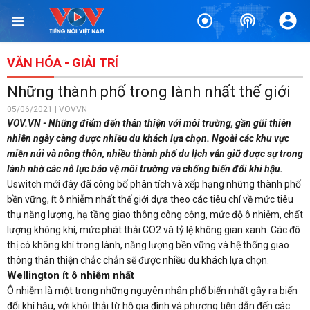
VĂN HÓA - GIẢI TRÍ
Những thành phố trong lành nhất thế giới
05/06/2021 | VOVVN
VOV.VN - Những điểm đến thân thiện với môi trường, gần gũi thiên
nhiên ngày càng được nhiều du khách lựa chọn. Ngoài các khu vực
miền núi và nông thôn, nhiều thành phố du lịch vẫn giữ được sự trong
lành nhờ các nỗ lực bảo vệ môi trường và chống biến đổi khí hậu.
Uswitch mới đây đã công bố phân tích và xếp hạng những thành phố
bền vững, ít ô nhiễm nhất thế giới dựa theo các tiêu chí về mức tiêu
thụ năng lượng, hạ tầng giao thông công cộng, mức độ ô nhiễm, chất
lượng không khí, mức phát thải CO2 và tỷ lệ không gian xanh. Các đô
thị có không khí trong lành, năng lượng bền vững và hệ thống giao
thông thân thiện chắc chắn sẽ được nhiều du khách lựa chọn.
Wellington ít ô nhiễm nhất
Ô nhiễm là một trong những nguyên nhân phổ biến nhất gây ra biến
đổi khí hậu, với khói thải từ hộ gia đình và phương tiện dẫn đến các