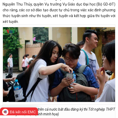
Nguyễn Thu Thủy, quyền Vụ trưởng Vụ Giáo dục Đại học (Bộ GD-ĐT)
cho rằng, các cơ sở đào tạo được tự chủ trong việc xác định phương
thức tuyển sinh như thi tuyển, xét tuyển và kết hợp giữa thi tuyển với
xét tuyển.
Từ ngày 15/6, thí sinh trên cả nước bắt đầu đăng ký thi Tốt nghiệp THPT
Đã kết nối EMC
và xét tuyển đại học. (ảnh minh họa)