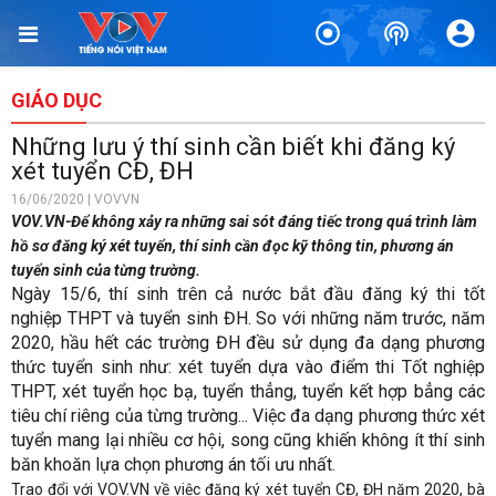
GIÁO DỤC
Những lưu ý thí sinh cần biết khi đăng ký
xét tuyển CĐ, ĐH
16/06/2020 | VOVVN
VOV.VN-Để không xảy ra những sai sót đáng tiếc trong quá trình làm
hồ sơ đăng ký xét tuyển, thí sinh cần đọc kỹ thông tin, phương án
tuyển sinh của từng trường.
Ngày 15/6, thí sinh trên cả nước bắt đầu đăng ký thi tốt
nghiệp THPT và tuyển sinh ĐH. So với những năm trước, năm
2020, hầu hết các trường ĐH đều sử dụng đa dạng phương
thức tuyển sinh như: xét tuyển dựa vào điểm thi Tốt nghiệp
THPT, xét tuyển học bạ, tuyển thẳng, tuyển kết hợp bẳng các
tiêu chí riêng của từng trường... Việc đa dạng phương thức xét
tuyển mang lại nhiều cơ hội, song cũng khiến không ít thí sinh
băn khoăn lựa chọn phương án tối ưu nhất.
Trao đổi với VOV.VN về việc đăng ký xét tuyển CĐ, ĐH năm 2020, bà