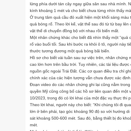
lửng phía dưới tán cây ngay giữa sân sau nhà mình. 
kính khoảng 1 mét và cho biết chưa từng nhìn thấy mà
Ở trung tâm quả cầu đỏ xuất hiện một khối sáng màu t
quả bóng rổ. Theo lời kể, vật thể sau đó từ từ bay lên 
vật thể di chuyển đồng bộ với nhau rồi biến mất.
Một nhân chứng khác cho biết đã nhìn thấy một “quả
rổ vào buổi tối. Sau khi bước ra khỏi ô tô, người này t
thước tương đương một quả bóng bãi biển.
Hồ sơ cho biết vài tuần sau sự việc trên, nhân chứng 
cao lớn hơn trên bầu trời. Tuy nhiên, các tài liệu đư
nguồn gốc ngoài Trái Đất. Các cơ quan điều tra chỉ ghi
chính xác của các hiện tượng vẫn chưa được xác định
Đoạn video do các nhân chứng ghi lại cũng nằm trong s
quyền Mỹ cũng công bố các hồ sơ liên quan đến một v
10/2023, trong đó có lời khai của một đặc vụ thực thi p
Theo lời khai, người này cho biết: “Khi chúng tôi đi 
lớn ở bên phải, tạo góc khoảng 90 độ so với hướng di 
sát khoảng 500-600 mét. Sau đó, bằng thiết bị đo kh
mét.