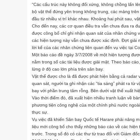
“Các cấu trúc này không đối xứng, không chồng lấn lê
bộ vật thể đứng yên trong không trung, các mảng tr
đầu từ nhiều vị trí khác nhau. Khoảng hai phút sau, vật
Cho đến nay, các cơ quan điều tra vẫn chưa đưa ra được
được công bố chỉ ghi nhận quan sát của nhân chứng và
các hiện tượng này vẫn chưa được xác định. Đợt giải
lời kể của các nhân chứng liên quan đến vụ việc tại Co
Một báo cáo đề ngày 3/7/2008 về một hiện tượng đượ
nằm trong số các tài liệu được giải mật. Theo báo cáo
lửng ở độ cao lớn phía trên sân bay.
Vật thể được cho là đã được phát hiện bằng cả radar 
quan sát, người ta ghi nhận các “tia sáng” phát ra từ 
bay với phần trung tâm rỗng. Bên dưới vật thể xuất hiệ
Vào thời điểm đó, đã xuất hiện nhiều tranh luận về bản
phương tiện công nghệ của một chính phủ nước ngoài,
thực sự.
Vụ việc đã khiến Sân bay Quốc tế Harare phải nâng mứ
liệu mới công bố cho thấy những báo cáo về các hiện t
trước. Trong số đó có các thư từ trao đổi với Giám đ