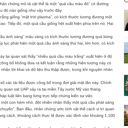
Nhân chứng mô tả vật thể là một “quả cầu màu đỏ” có đường
u đỏ nào giống như vậy trước đây.
rắng giống “mặt trời plasma”, có kích thước tương đương một
cao. Tiếp đó, một quả cầu giống hệt xuất hiện phía trên nó. Hai
 cầu ánh sáng” màu vàng có kích thước tương đương quả bóng
iếp tục phát hiện một quả cầu ánh sáng thứ hai, lớn hơn, có kích
này lại quan sát thấy “nhiều quả cầu màu trắng” xuất hiện ở độ
ợc công bố không đưa ra kết luận rằng những hiện tượng này có
 nhận lời khai và dữ liệu thu thập được, trong khi nguyên nhân
.
ố các tài liệu được công bố trong đợt giải mật lần này. Chính
ụ quan sát UAP xảy ra tại miền Tây nước Mỹ vào tháng
háp luật liên bang từng trực tiếp chứng kiến sự việc.
qua một con hẻm nhỏ, đột nhiên nhận thấy một quả cầu phát sáng
chuyển”. Ban đầu, nhân chứng ước tính vật thể cách vị trí quan
oảng cách, khoảng cách thực tế được xác định vào khoảng 1.100