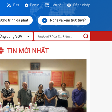
Rss
Đơn vị
Liên hệ
Đăng nhập
ương trình đã phát
Nghe và xem trực tuyến
Ứng dụng VOV
TIN MỚI NHẤT