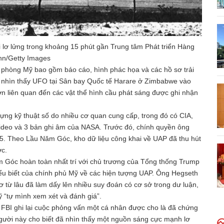
i lơ lửng trong khoảng 15 phút gần Trung tâm Phát triển Hàng
nn/Getty Images
c phòng Mỹ bao gồm báo cáo, hình phác họa và các hồ sơ trải
vụ nhìn thấy UFO tại Sân bay Quốc tế Harare ở Zimbabwe vào
 liên quan đến các vật thể hình cầu phát sáng được ghi nhận
dựng kỹ thuật số do nhiều cơ quan cung cấp, trong đó có CIA,
ideo và 3 bản ghi âm của NASA. Trước đó, chính quyền ông
g 5. Theo Lầu Năm Góc, kho dữ liệu công khai về UAP đã thu hút
ớc.
 Góc hoàn toàn nhất trí với chủ trương của Tổng thống Trump
iểu biết của chính phủ Mỹ về các hiện tượng UAP. Ông Hegseth
ơ từ lâu đã làm dấy lên nhiều suy đoán có cơ sở trong dư luận,
“tự mình xem xét và đánh giá”.
a FBI ghi lại cuộc phỏng vấn một cá nhân được cho là đã chứng
gười này cho biết đã nhìn thấy một nguồn sáng cực mạnh lơ