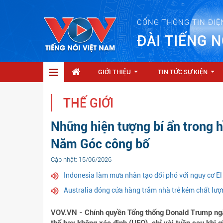
CỔNG THÔNG TIN ĐIỆ
ĐÀI TIẾNG N
GIỚI THIỆU
TIN TỨC SỰ KIỆN
...
...
THẾ GIỚI
Những hiện tượng bí ẩn trong 
Năm Góc công bố
Cập nhật: 15/06/2026
Indonesia làm mưa nhân tạo đối phó với nguy cơ El
Australia đóng cửa hàng trăm nhà trẻ kém chất lượ
VOV.VN - Chính quyền Tổng thống Donald Trump ngày 