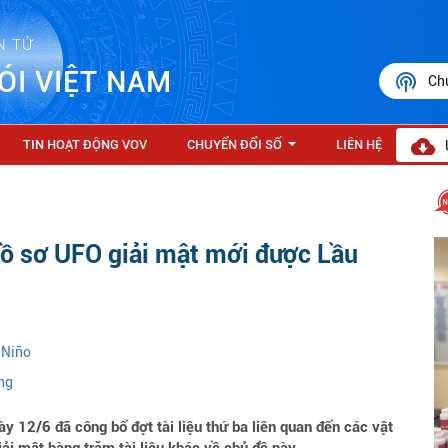
N TỬ
ÓI VIỆT NAM
Ch
TIN HOẠT ĐỘNG VOV
CHUYỂN ĐỔI SỐ
LIÊN HỆ
...
hồ sơ UFO giải mật mới được Lầu
 Niño
ng
12/6 đã công bố đợt tài liệu thứ ba liên quan đến các vật