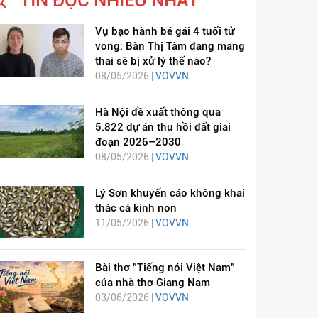
TIN ĐỌC NHIỀU NHẤT
Vụ bạo hành bé gái 4 tuổi tử
vong: Bàn Thị Tâm đang mang
thai sẽ bị xử lý thế nào?
08/05/2026 |
VOVVN
Hà Nội đề xuất thông qua
5.822 dự án thu hồi đất giai
đoạn 2026–2030
08/05/2026 |
VOVVN
Lý Sơn khuyến cáo không khai
thác cá kình non
11/05/2026 |
VOVVN
Bài thơ "Tiếng nói Việt Nam"
của nhà thơ Giang Nam
03/06/2026 |
VOVVN