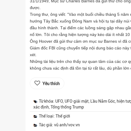
31/1/1949, Mục sư Charles Barnes đã gửi thư cho ông
được.
Trong thư, ông viết: “Vào một buổi chiều tháng 5 năm n
hướng Tây Bắc xuống Đông Nam và hội tụ tại dãy núi
đầu hình thành. Tại điểm các luồng sáng gặp nhau gần
nổ lớn. Tôi cho rằng hiện tượng này kéo dài ít nhất 10
Ông Hoover đã gửi thư cảm ơn mục sư Barnes vì đã cun
Giám đốc FBI cũng chuyển tiếp nội dung báo cáo nà
xét.
Những tài liệu trên cho thấy sự quan tâm của các cơ 
không chưa xác định đã tồn tại từ rất lâu, dù phần lớn 
Yêu thích
Từ khóa: UFO, UFO giải mật, Lầu Năm Góc, hiện tượ
xác định, Tổng thống Trump
Thể loại: Thế giới
Tác giả: vũ anh/vov.vn