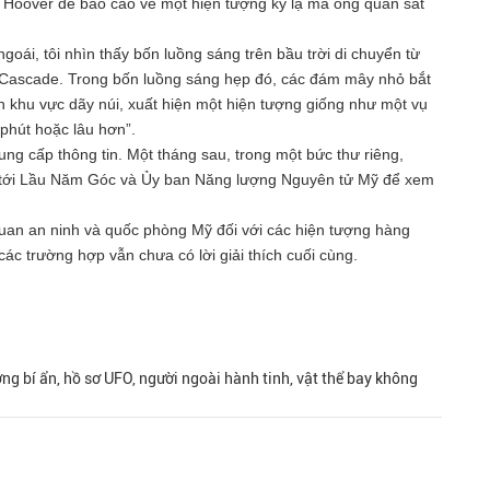
 Hoover để báo cáo về một hiện tượng kỳ lạ mà ông quan sát
goái, tôi nhìn thấy bốn luồng sáng trên bầu trời di chuyển từ
 Cascade. Trong bốn luồng sáng hẹp đó, các đám mây nhỏ bắt
 khu vực dãy núi, xuất hiện một hiện tượng giống như một vụ
 phút hoặc lâu hơn”.
g cấp thông tin. Một tháng sau, trong một bức thư riêng,
y tới Lầu Năm Góc và Ủy ban Năng lượng Nguyên tử Mỹ để xem
quan an ninh và quốc phòng Mỹ đối với các hiện tượng hàng
các trường hợp vẫn chưa có lời giải thích cuối cùng.
ng bí ẩn, hồ sơ UFO, người ngoài hành tinh, vật thể bay không