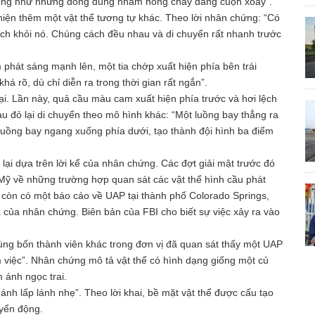
giống như những dòng dung nham nóng chảy đang cuộn xoáy”.
hiện thêm một vật thể tương tự khác. Theo lời nhân chứng: “Có
ách khỏi nó. Chúng cách đều nhau và di chuyển rất nhanh trước
hát sáng mạnh lên, một tia chớp xuất hiện phía bên trái
á rõ, dù chỉ diễn ra trong thời gian rất ngắn”.
lại. Lần này, quả cầu màu cam xuất hiện phía trước và hơi lệch
màu đỏ lại di chuyển theo mô hình khác: “Một luồng bay thẳng ra
 luồng bay ngang xuống phía dưới, tạo thành đội hình ba điểm
ại dựa trên lời kể của nhân chứng. Các đợt giải mật trước đó
Mỹ về những trường hợp quan sát các vật thể hình cầu phát
t còn có một báo cáo về UAP tại thành phố Colorado Springs,
ủa nhân chứng. Biên bản của FBI cho biết sự việc xảy ra vào
ùng bốn thành viên khác trong đơn vị đã quan sát thấy một UAP
m việc”. Nhân chứng mô tả vật thể có hình dạng giống một củ
 ánh ngọc trai.
ánh lấp lánh nhẹ”. Theo lời khai, bề mặt vật thể được cấu tạo
yển động.