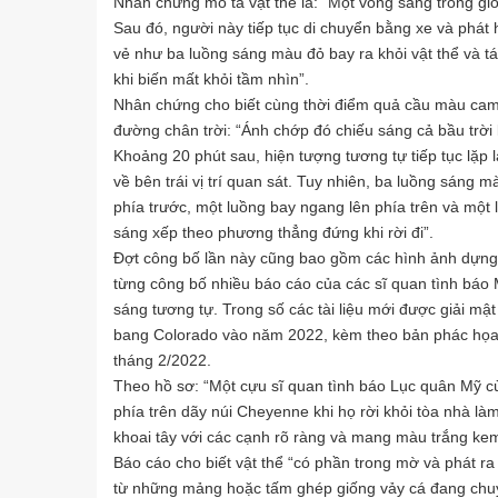
Nhân chứng mô tả vật thể là: “Một vòng sáng trông 
Sau đó, người này tiếp tục di chuyển bằng xe và phát 
vẻ như ba luồng sáng màu đỏ bay ra khỏi vật thể và t
khi biến mất khỏi tầm nhìn”.
Nhân chứng cho biết cùng thời điểm quả cầu màu cam p
đường chân trời: “Ánh chớp đó chiếu sáng cả bầu trời kh
Khoảng 20 phút sau, hiện tượng tương tự tiếp tục lặp 
về bên trái vị trí quan sát. Tuy nhiên, ba luồng sáng 
phía trước, một luồng bay ngang lên phía trên và một
sáng xếp theo phương thẳng đứng khi rời đi”.
Đợt công bố lần này cũng bao gồm các hình ảnh dựng l
từng công bố nhiều báo cáo của các sĩ quan tình báo 
sáng tương tự. Trong số các tài liệu mới được giải mậ
bang Colorado vào năm 2022, kèm theo bản phác họa c
tháng 2/2022.
Theo hồ sơ: “Một cựu sĩ quan tình báo Lục quân Mỹ c
phía trên dãy núi Cheyenne khi họ rời khỏi tòa nhà là
khoai tây với các cạnh rõ ràng và mang màu trắng kem
Báo cáo cho biết vật thể “có phần trong mờ và phát ra 
từ những mảng hoặc tấm ghép giống vảy cá đang chu