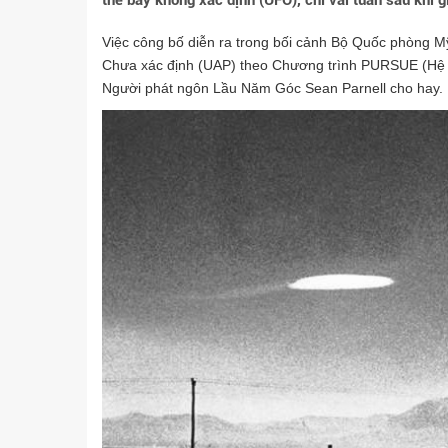
thể bay không xác định (UFO), chỉ vài tuần sau khi g
Việc công bố diễn ra trong bối cảnh Bộ Quốc phòng M
Chưa xác định (UAP) theo Chương trình PURSUE (Hệ th
Người phát ngôn Lầu Năm Góc Sean Parnell cho hay.