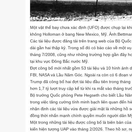
Một vật thể bay chưa xác định (UFO) được chụp lại kh
không Holloman ở bang New Mexico, Mỹ. Ảnh:Bettma
Các tài liệu được đăng tải trên trang web của Bộ Quố
dài gần hai thập kỷ. Trong số đó có báo cáo về một 
tháng 7/2008, cũng như những trường hợp gần đây hơn
tại khu vực Đông Bắc nước Mỹ.
Đợt công bố mới nhất gồm 53 tài liệu và 10 hình ảnh 
FBI, NASA và Lầu Năm Góc. Ngoài ra còn có 6 đoạn v
Trump đã công bố hai đợt tài liệu đầu tiên trong thán
hơn 1,7 tỷ lượt truy cập kể từ khi ra mắt vào tháng trư
Bộ trưởng Quốc phòng Pete Hegseth cho biết Lầu Năm
trong việc tăng cường tính minh bạch liên quan đến h
nhận định các tài liệu vừa được giải mật là những hồ s
đồng thời nhấn mạnh chính quyền muốn người dân Mỹ 
Một trong những tài liệu được công bố là biên bản củ
kiến hiện tượng UAP vào tháng 2/2026. Theo hồ sơ, n