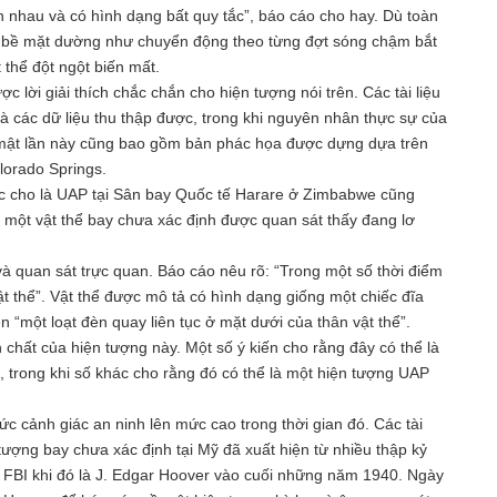
n nhau và có hình dạng bất quy tắc”, báo cáo cho hay. Dù toàn
ên bề mặt dường như chuyển động theo từng đợt sóng chậm bắt
 thể đột ngột biến mất.
 lời giải thích chắc chắn cho hiện tượng nói trên. Các tài liệu
 các dữ liệu thu thập được, trong khi nguyên nhân thực sự của
 mật lần này cũng bao gồm bản phác họa được dựng dựa trên
lorado Springs.
c cho là UAP tại Sân bay Quốc tế Harare ở Zimbabwe cũng
, một vật thể bay chưa xác định được quan sát thấy đang lơ
và quan sát trực quan. Báo cáo nêu rõ: “Trong một số thời điểm
vật thể”. Vật thể được mô tả có hình dạng giống một chiếc đĩa
n “một loạt đèn quay liên tục ở mặt dưới của thân vật thể”.
 chất của hiện tượng này. Một số ý kiến cho rằng đây có thể là
 trong khi số khác cho rằng đó có thể là một hiện tượng UAP
c cảnh giác an ninh lên mức cao trong thời gian đó. Các tài
ượng bay chưa xác định tại Mỹ đã xuất hiện từ nhiều thập kỷ
ốc FBI khi đó là J. Edgar Hoover vào cuối những năm 1940. Ngày