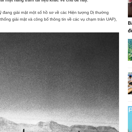
iải mật hàng trăm tài liệu khác về chủ đề này.
ỹ đang giải mật một số hồ sơ về các Hiện tượng Dị thường
ống giải mật và công bố thông tin về các vụ chạm trán UAP),
B
đ