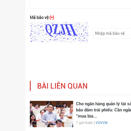
Mã bảo vệ
(*)
BÀI LIÊN QUAN
Cho ngân hàng quản lý tài s
bảo đảm trái phiếu: Cần ngă
"mua bia...
1 giờ trước |
VOVVN