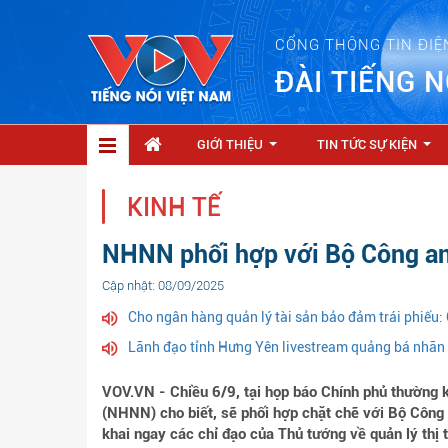
CỔNG THÔNG TIN ĐIỆ
ĐÀI TIẾNG N
GIỚI THIỆU
TIN TỨC SỰ KIỆN
...
...
KINH TẾ
NHNN phối hợp với Bộ Công an 
Cập nhật: 08/09/2025
Cho ngân hàng quản lý tài sản bảo đảm trái phiếu:
Lãnh đạo tỉnh Hưng Yên livestream quảng bá nhãn
VOV.VN - Chiều 6/9, tại họp báo Chính phủ thường
(NHNN) cho biết, sẽ phối hợp chặt chẽ với Bộ Công 
khai ngay các chỉ đạo của Thủ tướng về quản lý thị 