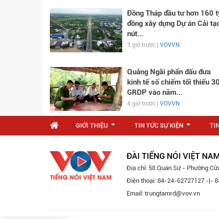
Đồng Tháp đầu tư hơn 160 t
đồng xây dựng Dự án Cải tạ
nút...
3 giờ trước |
VOVVN
Quảng Ngãi phấn đấu đưa
kinh tế số chiếm tối thiểu 3
GRDP vào năm...
4 giờ trước |
VOVVN
GIỚI THIỆU
TIN TỨC SỰ KIỆN
TI
...
...
ĐÀI TIẾNG NÓI VIỆT NA
Địa chỉ: 58 Quán Sứ - Phường Cử
Điện thoại: 84-24-62727127 -|-
Email: trungtamrd@vov.vn