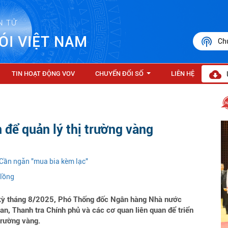
N TỬ
ÓI VIỆT NAM
Ch
TIN HOẠT ĐỘNG VOV
CHUYỂN ĐỔI SỐ
LIÊN HỆ
...
để quản lý thị trường vàng
 Cần ngăn "mua bia kèm lạc"
 lồng
 kỳ tháng 8/2025, Phó Thống đốc Ngân hàng Nhà nước
an, Thanh tra Chính phủ và các cơ quan liên quan để triển
trường vàng.