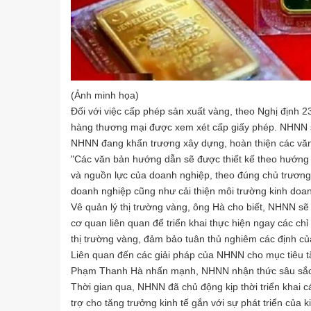
(Ảnh minh họa)
Đối với việc cấp phép sản xuất vàng, theo Nghị định 
hàng thương mại được xem xét cấp giấy phép. NHNN sẽ 
NHNN đang khẩn trương xây dựng, hoàn thiện các văn 
"Các văn bản hướng dẫn sẽ được thiết kế theo hướng cô
và nguồn lực của doanh nghiệp, theo đúng chủ trương
doanh nghiệp cũng như cải thiện môi trường kinh d
Vê quản lý thị trường vàng, ông Hà cho biết, NHNN sẽ
cơ quan liên quan để triển khai thực hiện ngay các ch
thị trường vàng, đảm bảo tuân thủ nghiêm các định củ
Liên quan đến các giải pháp của NHNN cho mục tiêu t
Phạm Thanh Hà nhấn mạnh, NHNN nhận thức sâu sắc đâ
Thời gian qua, NHNN đã chủ động kịp thời triển khai 
trợ cho tăng trưởng kinh tế gắn với sự phát triển của 