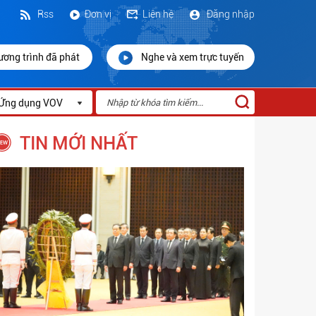
Rss
Đơn vị
Liên hệ
Đăng nhập
ương trình đã phát
Nghe và xem trực tuyến
Ứng dụng VOV
TIN MỚI NHẤT