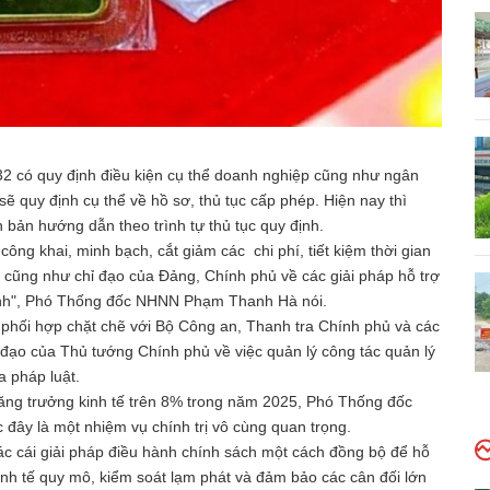
232 có quy định điều kiện cụ thể doanh nghiệp cũng như ngân
quy định cụ thể về hồ sơ, thủ tục cấp phép. Hiện nay thì
bản hướng dẫn theo trình tự thủ tục quy định.
ng khai, minh bạch, cắt giảm các chi phí, tiết kiệm thời gian
 cũng như chỉ đạo của Đảng, Chính phủ về các giải pháp hỗ trợ
oanh", Phó Thống đốc NHNN Phạm Thanh Hà nói.
 phối hợp chặt chẽ với Bộ Công an, Thanh tra Chính phủ và các
ỉ đạo của Thủ tướng Chính phủ về việc quản lý công tác quản lý
a pháp luật.
ăng trưởng kinh tế trên 8% trong năm 2025, Phó Thống đốc
y là một nhiệm vụ chính trị vô cùng quan trọng.
các cái giải pháp điều hành chính sách một cách đồng bộ để hỗ
kinh tế quy mô, kiểm soát lạm phát và đảm bảo các cân đối lớn