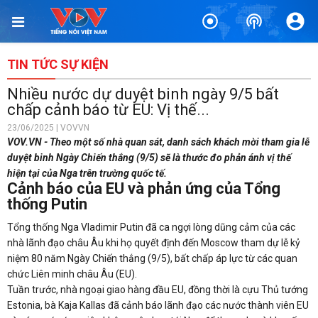
TIN TỨC SỰ KIỆN
Nhiều nước dự duyệt binh ngày 9/5 bất
chấp cảnh báo từ EU: Vị thế...
23/06/2025 | VOVVN
VOV.VN - Theo một số nhà quan sát, danh sách khách mời tham gia lễ
duyệt binh Ngày Chiến thắng (9/5) sẽ là thước đo phản ánh vị thế
hiện tại của Nga trên trường quốc tế.
Cảnh báo của EU và phản ứng của Tổng
thống Putin
Tổng thống Nga Vladimir Putin đã ca ngợi lòng dũng cảm của các
nhà lãnh đạo châu Âu khi họ quyết định đến Moscow tham dự lễ kỷ
niệm 80 năm Ngày Chiến thắng (9/5), bất chấp áp lực từ các quan
chức Liên minh châu Âu (EU).
Tuần trước, nhà ngoại giao hàng đầu EU, đồng thời là cựu Thủ tướng
Estonia, bà Kaja Kallas đã cảnh báo lãnh đạo các nước thành viên EU