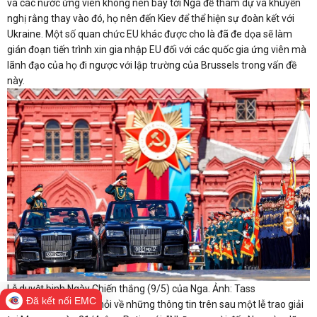
và các nước ứng viên không nên bay tới Nga để tham dự và khuyến
nghị rằng thay vào đó, họ nên đến Kiev để thể hiện sự đoàn kết với
Ukraine. Một số quan chức EU khác được cho là đã đe dọa sẽ làm
gián đoạn tiến trình xin gia nhập EU đối với các quốc gia ứng viên mà
lãnh đạo của họ đi ngược với lập trường của Brussels trong vấn đề
này.
Lễ duyệt binh Ngày Chiến thắng (9/5) của Nga. Ảnh: Tass
Đã kết nối EMC
Khi được phóng viên hỏi về những thông tin trên sau một lễ trao giải