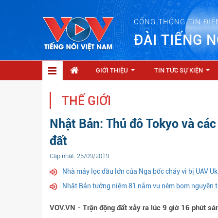
CỔNG THÔNG TIN ĐIỆ
ĐÀI TIẾNG N
GIỚI THIỆU
TIN TỨC SỰ KIỆN
...
...
THẾ GIỚI
Nhật Bản: Thủ đô Tokyo và các 
đất
Cập nhật: 25/09/2019
Nhà máy lọc dầu lớn của Nga bốc cháy vì bị UAV Uk
Nhật Bản tưởng niệm 81 năm vụ ném bom nguyên t
VOV.VN - Trận động đất xảy ra lúc 9 giờ 16 phút sá