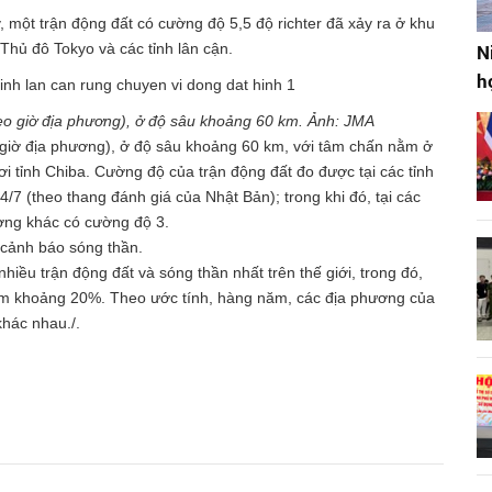
 một trận động đất có cường độ 5,5 độ richter đã xảy ra ở khu
Thủ đô Tokyo và các tỉnh lân cận.
N
h
heo giờ địa phương), ở độ sâu khoảng 60 km. Ảnh: JMA
o giờ địa phương), ở độ sâu khoảng 60 km, với tâm chấn nằm ở
hơi tỉnh Chiba. Cường độ của trận động đất đo được tại các tỉnh
7 (theo thang đánh giá của Nhật Bản); trong khi đó, tại các
ơng khác có cường độ 3.
 cảnh báo sóng thần.
hiều trận động đất và sóng thần nhất trên thế giới, trong đó,
hiếm khoảng 20%. Theo ước tính, hàng năm, các địa phương của
hác nhau./.