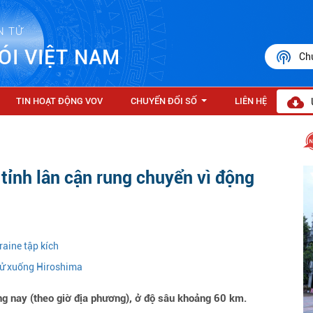
N TỬ
ÓI VIỆT NAM
Ch
TIN HOẠT ĐỘNG VOV
CHUYỂN ĐỔI SỐ
LIÊN HỆ
...
tỉnh lân cận rung chuyển vì động
raine tập kích
ử xuống Hiroshima
ng nay (theo giờ địa phương), ở độ sâu khoảng 60 km.