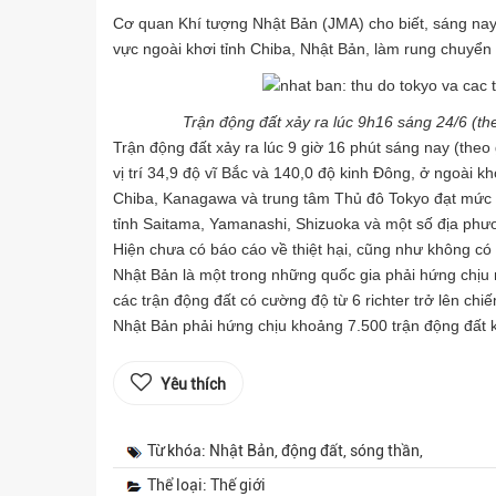
Cơ quan Khí tượng Nhật Bản (JMA) cho biết, sáng nay,
vực ngoài khơi tỉnh Chiba, Nhật Bản, làm rung chuyển 
Trận động đất xảy ra lúc 9h16 sáng 24/6 (t
Trận động đất xảy ra lúc 9 giờ 16 phút sáng nay (the
vị trí 34,9 độ vĩ Bắc và 140,0 độ kinh Đông, ở ngoài k
Chiba, Kanagawa và trung tâm Thủ đô Tokyo đạt mức 4/
tỉnh Saitama, Yamanashi, Shizuoka và một số địa phư
Hiện chưa có báo cáo về thiệt hại, cũng như không có
Nhật Bản là một trong những quốc gia phải hứng chịu n
các trận động đất có cường độ từ 6 richter trở lên c
Nhật Bản phải hứng chịu khoảng 7.500 trận động đất k
Yêu thích
Từ khóa: Nhật Bản, động đất, sóng thần,
Thể loại: Thế giới