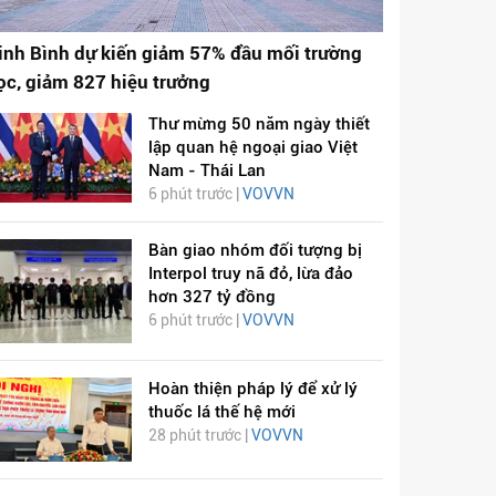
inh Bình dự kiến giảm 57% đầu mối trường
ọc, giảm 827 hiệu trưởng
Thư mừng 50 năm ngày thiết
lập quan hệ ngoại giao Việt
Nam - Thái Lan
6 phút trước |
VOVVN
Bàn giao nhóm đối tượng bị
Interpol truy nã đỏ, lừa đảo
hơn 327 tỷ đồng
6 phút trước |
VOVVN
Hoàn thiện pháp lý để xử lý
thuốc lá thế hệ mới
28 phút trước |
VOVVN