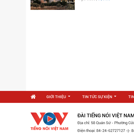
GIỚI THIỆU
TIN TỨC SỰ KIỆN
TI
...
...
ĐÀI TIẾNG NÓI VIỆT NA
Địa chỉ: 58 Quán Sứ - Phường Cử
Điện thoại: 84-24-62727127 -|-