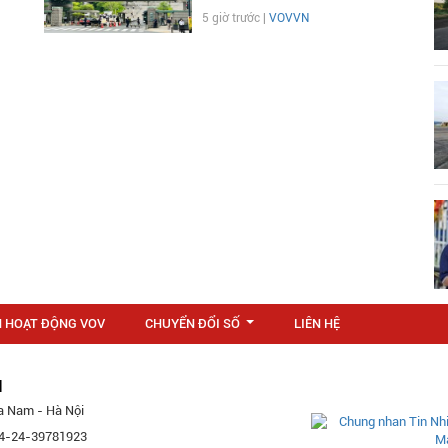
5 giờ trước |
VOVVN
N HOẠT ĐỘNG VOV
CHUYỂN ĐỔI SỐ
LIÊN HỆ
...
M
a Nam - Hà Nội
 84-24-39781923