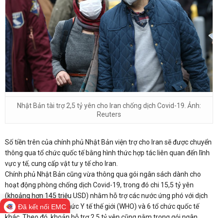
Nhật Bản tài trợ 2,5 tỷ yên cho Iran chống dịch Covid-19. Ảnh:
Reuters
Số tiền trên của chính phủ Nhật Bản viện trợ cho Iran sẽ được chuyển
thông qua tổ chức quốc tế bằng hình thức hợp tác liên quan đến lĩnh
vực y tế, cung cấp vật tư y tế cho Iran.
Chính phủ Nhật Bản cũng vừa thông qua gói ngân sách dành cho
hoạt động phòng chống dịch Covid-19, trong đó chi 15,5 tỷ yên
(khoảng hơn 145 triệu USD) nhằm hỗ trợ các nước ứng phó với dịch
bệnh thông qua Tổ chức Y tế thế giới (WHO) và 6 tổ chức quốc tế
Đã kết nối EMC
khác. Theo đó, khoản hỗ trợ 2,5 tỷ yên cũng nằm trong gói ngân