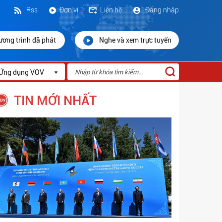
Rss
Đơn vị
Liên hệ
Đăng nhập
ương trình đã phát
Nghe và xem trực tuyến
Ứng dụng VOV
TIN MỚI NHẤT