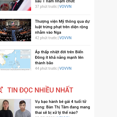
sau 1 năm nhậm chức
37 phút trước |
VOVVN
Thượng viện Mỹ thông qua dự
luật trừng phạt trên diện rộng
nhằm vào Nga
42 phút trước |
VOVVN
Áp thấp nhiệt đới trên Biển
Đông ít khả năng mạnh lên
thành bão
44 phút trước |
VOVVN
TIN ĐỌC NHIỀU NHẤT
Vụ bạo hành bé gái 4 tuổi tử
vong: Bàn Thị Tâm đang mang
thai sẽ bị xử lý thế nào?