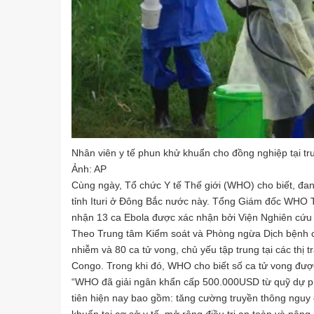
Nhân viên y tế phun khử khuẩn cho đồng nghiệp tại tr
Ảnh: AP
Cùng ngày, Tổ chức Y tế Thế giới (WHO) cho biết, đa
tỉnh Ituri ở Đông Bắc nước này. Tổng Giám đốc WHO 
nhận 13 ca Ebola được xác nhận bởi Viện Nghiên cứu Y
Theo Trung tâm Kiểm soát và Phòng ngừa Dịch bệnh ch
nhiễm và 80 ca tử vong, chủ yếu tập trung tại các t
Congo. Trong khi đó, WHO cho biết số ca tử vong được
“WHO đã giải ngân khẩn cấp 500.000USD từ quỹ dự ph
tiên hiện nay bao gồm: tăng cường truyền thông nguy c
khuẩn tại cơ sở y tế, mở rộng điều trị an toàn và nâ