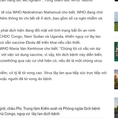
 Y tế của WHO Abdirahman Mahamud cho biết, WHO đang chờ
m thông tin chi tiết về ổ dịch, bao gồm số ca nghi nhiễm và
t dịch hiện đang đối mặt với tình trạng bất ổn an ninh
a CHDC Congo, Nam Sudan và Uganda, khiến nguy cơ lây lan
ó sẵn vaccine Ebola để triển khai nếu cần thiết.
 WHO Maria Van Kerkhove cho biết: “Chúng tôi có vắc-xin dự
ới việc sử dụng vaccine, vì vậy, khi dịch bệnh này diễn biến,
ccinethông qua các cơ chế hiện có, nếu đó là một chủng virus
m, có tỷ lệ tử vong cao. Virus lây lan qua tiếp xúc trực tiếp với
 hoặc người đã tử vong do bệnh.
n giới, châu Phi, Trung tâm Kiểm soát và Phòng ngừa Dịch bệnh
hủ Congo, nguy cơ. lây lan dịch bệnh