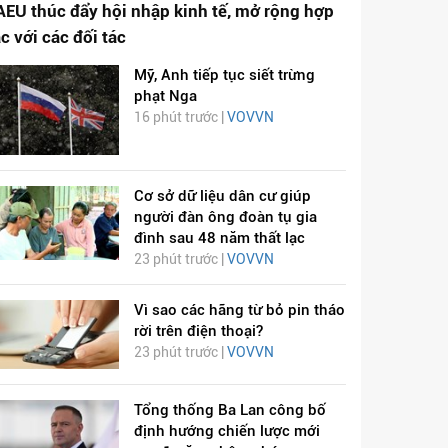
AEU thúc đẩy hội nhập kinh tế, mở rộng hợp
ác với các đối tác
Mỹ, Anh tiếp tục siết trừng
phạt Nga
16 phút trước |
VOVVN
Cơ sở dữ liệu dân cư giúp
người đàn ông đoàn tụ gia
đình sau 48 năm thất lạc
23 phút trước |
VOVVN
Vì sao các hãng từ bỏ pin tháo
rời trên điện thoại?
23 phút trước |
VOVVN
Tổng thống Ba Lan công bố
định hướng chiến lược mới