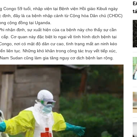
E
Congo 59 tuổi, nhập viện tại Bệnh viện Hồi giáo Kibuli ngày
t
ác định, đây là ca bệnh nhập cảnh từ Cộng hòa Dân chủ (CHDC)
rong cộng đồng tại Uganda.
i nhận định, sự xuất hiện của ca bệnh này cho thấy sự cần
cấp. Cơ quan này đặc biệt lo ngại về tình hình dịch bệnh tại
go, nơi có mật độ dân cư cao, tình trạng mất an ninh kéo
n liên tục. Những khó khăn trong công tác truy vết tiếp xúc,
, Nam Sudan cũng làm gia tăng nguy cơ dịch bệnh lan rộng.