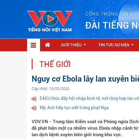
CỔNG THÔNG TIN ĐIỆ
ĐÀI TIẾNG N
GIỚI THIỆU
TIN TỨC SỰ KIỆN
...
...
THẾ GIỚI
Nguy cơ Ebola lây lan xuyên biê
Cập nhật: 16/05/2026
EAEU thúc đẩy hội nhập kinh tế, mở rộng hợp tác với
Mỹ, Anh tiếp tục siết trừng phạt Nga
VOV.VN - Trung tâm Kiểm soát và Phòng ngừa Dịch
đã phát hiện một ca nhiễm virus Ebola nhập cảnh từ
lan dịch bệnh xuyên biên giới trong khu vực.