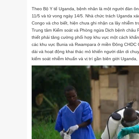
Theo Bộ Y tế Uganda, bệnh nhân là một người đàn ông 
11/5 và tử vong ngày 14/5. Nhà chức trách Uganda x
Congo và cho biết, hiện chưa ghi nhận ca lây nhiễm t
Trung tâm Kiểm soát và Phòng ngừa Dịch bệnh châu Ph
thiết phải tăng cường phối hợp khu vực một cách khẩn 
các khu vực Bunia và Rwampara ở miền Đông CHDC Con
dài và hoạt động khai thác mỏ khiến người dân di chuyể
kiểm soát nhiễm khuẩn và vị trí gần biên giới Uganda