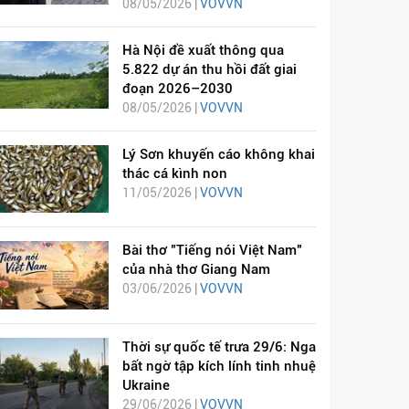
08/05/2026 |
VOVVN
Hà Nội đề xuất thông qua
5.822 dự án thu hồi đất giai
đoạn 2026–2030
08/05/2026 |
VOVVN
Lý Sơn khuyến cáo không khai
thác cá kình non
11/05/2026 |
VOVVN
Bài thơ "Tiếng nói Việt Nam"
của nhà thơ Giang Nam
03/06/2026 |
VOVVN
Thời sự quốc tế trưa 29/6: Nga
bất ngờ tập kích lính tinh nhuệ
Ukraine
29/06/2026 |
VOVVN