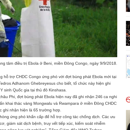
ung tâm điều trị Ebola ở Beni, miền Đông Congo, ngày 9/9/2018.
ng hỗ trợ CHDC Congo ứng phó với đợt bùng phát Ebola mới tại
Tedros Adhanom Ghebreyesus cho biết, tổ chức này hiện ghi
 sinh Quốc gia tại thủ đô Kinshasa.
âu Phi, đợt bùng phát Ebola hiện nay đã ghi nhận 246 ca nghi
hị trấn khai thác vàng Mongwalu và Rwampara ở miền Đông CHDC
 ghi nhận hiện là 65 trường hợp.
òng ứng phó khẩn cấp để hỗ trợ công tác chống dịch. Các ưu
ơ, giám sát dịch bệnh, truy vết tiếp xúc, kiểm soát nhiễm
ng cao năng lực xét nghiệm”, Tổng Giám đốc WHO Tedros