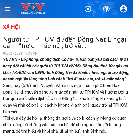
XÃ HỘI
Người từ TP.HCM đi/đến Đồng Nai: E ngại
cảnh “trở đi mắc núi, trở về...
05/06/2021 | VOVVN
VOV.VN - Để phòng, chống dịch Covid-19, văn bản yêu cầu cách ly 21
ngày đối với tất cả người từ TPHCM về/đến Đồng Nai tính từ ngày rời
khỏi TP.HCM của UBND tỉnh Đồng Nai đã khiến nhiều người lao động,
doanh nghiệp lúng túng tình cảnh “trở đi mắc núi, trở về mắc sông”.
Sáng nay (5/6), anh Nguyễn Văn Sinh, ngụ Thành phố Biên Hòa,
Đồng Nai di chuyển bằng xe máy cá nhân từ TP.HCM về hướng Đồng
Nai, qua chốt kiểm dịch cầu tỉnh Đồng Nai khá lo lắng khi không biết
quay về nhà có phải đi cách ly không vì anh phải quay trở lại TP.HCM
làm việc.
“Tôi qua đây để hỏi lại thông tin, sợ là về có bị cách ly. Mong cơ quan
chức năng có những văn bản chi tiết để cho người dân đỡ hoang
mang, dễ tìm hiểu và khỏi phải đi lại nhiều”, anh Sinh nói.