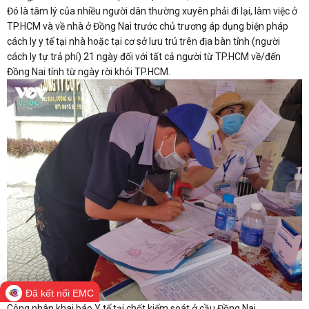
Đó là tâm lý của nhiều người dân thường xuyên phải đi lại, làm việc ở
TP.HCM và về nhà ở Đồng Nai trước chủ trương áp dụng biện pháp
cách ly y tế tại nhà hoặc tại cơ sở lưu trú trên địa bàn tỉnh (người
cách ly tự trả phí) 21 ngày đối với tất cả người từ TP.HCM về/đến
Đồng Nai tính từ ngày rời khỏi TP.HCM.
Đã kết nối EMC
Công nhân khai báo Y tế tại chốt kiểm soát ở cầu Đồng Nai