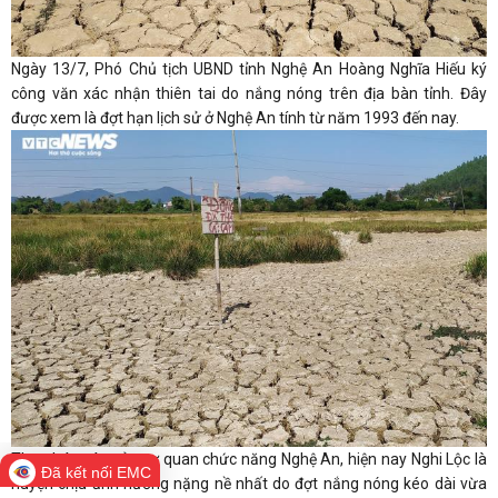
Ngày 13/7, Phó Chủ tịch UBND tỉnh Nghệ An Hoàng Nghĩa Hiếu ký
công văn xác nhận thiên tai do nắng nóng trên địa bàn tỉnh. Đây
được xem là đợt hạn lịch sử ở Nghệ An tính từ năm 1993 đến nay.
Theo báo cáo của cơ quan chức năng Nghệ An, hiện nay Nghi Lộc là
Đã kết nối EMC
huyện chịu ảnh hưởng nặng nề nhất do đợt nắng nóng kéo dài vừa