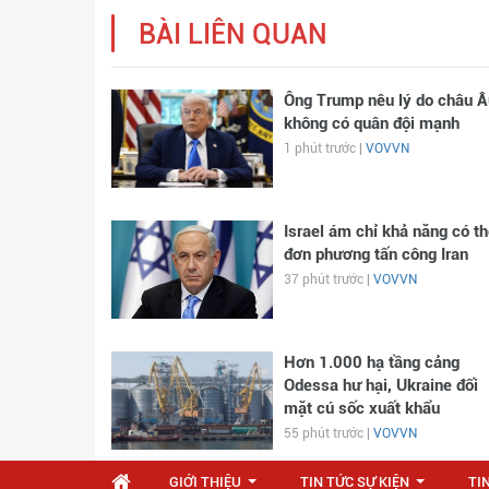
BÀI LIÊN QUAN
Ông Trump nêu lý do châu Â
không có quân đội mạnh
1 phút trước |
VOVVN
Israel ám chỉ khả năng có th
đơn phương tấn công Iran
37 phút trước |
VOVVN
Hơn 1.000 hạ tầng cảng
Odessa hư hại, Ukraine đối
mặt cú sốc xuất khẩu
55 phút trước |
VOVVN
GIỚI THIỆU
TIN TỨC SỰ KIỆN
TI