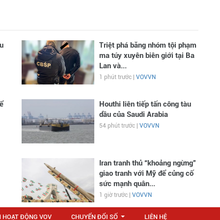
u
Triệt phá băng nhóm tội phạm
ma túy xuyên biên giới tại Ba
Lan và...
1 phút trước |
VOVVN
ể
Houthi liên tiếp tấn công tàu
dầu của Saudi Arabia
54 phút trước |
VOVVN
Iran tranh thủ “khoảng ngừng”
giao tranh với Mỹ để củng cố
sức mạnh quân...
1 giờ trước |
VOVVN
N HOẠT ĐỘNG VOV
CHUYỂN ĐỔI SỐ
LIÊN HỆ