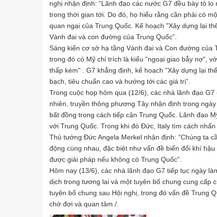
nghị nhận định: “Lãnh đạo các nước G7 đều bày tỏ lo
trong thời gian tới. Do đó, họ hiểu rằng cần phải có 
quan ngại của Trung Quốc. Kế hoạch "Xây dựng lại thế
Vành đai và con đường của Trung Quốc”.
Sáng kiến cơ sở hạ tầng Vành đai và Con đường của T
trong đó có Mỹ chỉ trích là kiểu "ngoại giao bẫy nợ", 
thấp kém" . G7 khẳng định, kế hoạch "Xây dựng lại thế
bạch, tiêu chuẩn cao và hướng tới các giá trị”.
Trong cuộc họp hôm qua (12/6), các nhà lãnh đạo G7 c
nhiên, truyền thông phương Tây nhận định trong ngày 
bất đồng trong cách tiếp cận Trung Quốc. Lãnh đạo 
với Trung Quốc. Trong khi đó Đức, Italy tìm cách nhấ
Thủ tướng Đức Angela Merkel nhận định: “Chúng ta cần
động cùng nhau, đặc biệt như vấn đề biến đổi khí hậu
được giải pháp nếu không có Trung Quốc”.
Hôm nay (13/6), các nhà lãnh đạo G7 tiếp tục ngày làm
dịch trong tương lai và một tuyên bố chung cung cấp ch
tuyên bố chung sau Hội nghị, trong đó vấn đề Trung 
chờ đợi và quan tâm./.