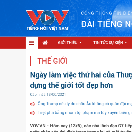
CỔNG THÔNG TIN ĐIỆ
ĐÀI TIẾNG N
GIỚI THIỆU
TIN TỨC SỰ KIỆN
...
...
THẾ GIỚI
Ngày làm việc thứ hai của Thư
dựng thế giới tốt đẹp hơn
Cập nhật: 13/06/2021
Ông Trump nêu lý do châu Âu không có quân đội m
Triệt phá băng nhóm tội phạm ma túy xuyên biên gi
VOV.VN - Hôm nay (13/6), các nhà lãnh đạo G7 tiếp 