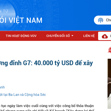
N TỬ
ÓI VIỆT NAM
Ch
TIN HOẠT ĐỘNG VOV
CHUYỂN ĐỔI SỐ
LIÊN HỆ
...
ợng đỉnh G7: 40.000 tỷ USD để xây
ạnh
ới tại Ba Lan và Cộng hòa Séc
tục ngày làm việc cuối cùng với việc công bố thỏa thuận