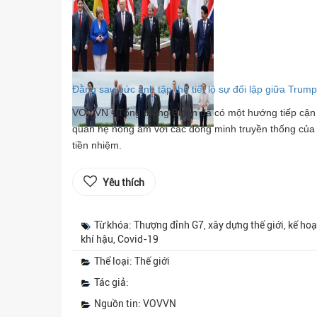
Đằng sau bức ảnh tập thể tiết lộ sự đối lập giữa Tru
VOV.VN - Tổng thống Biden đã có một hướng tiếp cận
quan hệ nồng ấm với các đồng minh truyền thống của 
tiền nhiệm.
Yêu thích
Từ khóa: Thượng đỉnh G7, xây dựng thế giới, kế hoạ
khí hậu, Covid-19
Thể loại: Thế giới
Tác giả:
Nguồn tin: VOVVN