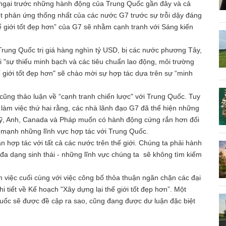
 ngại trước những hành động của Trung Quốc gần đây và cả
một phản ứng thống nhất của các nước G7 trước sự trỗi dậy đáng
 giới tốt đẹp hơn” của G7 sẽ nhằm cạnh tranh với Sáng kiến
rung Quốc trị giá hàng nghìn tỷ USD, bị các nước phương Tây,
với "sự thiếu minh bạch và các tiêu chuẩn lao động, môi trường
 giới tốt đẹp hơn" sẽ chào mời sự hợp tác dựa trên sự “minh
ũng thảo luận về “cạnh tranh chiến lược" với Trung Quốc. Tuy
làm việc thứ hai rằng, các nhà lãnh đạo G7 đã thể hiện những
Mỹ, Anh, Canada và Pháp muốn có hành động cứng rắn hơn đối
n mạnh những lĩnh vực hợp tác với Trung Quốc.
 hợp tác với tất cả các nước trên thế giới. Chúng ta phải hành
 đa dạng sinh thái - những lĩnh vực chúng ta sẽ không tìm kiếm
 việc cuối cùng với việc công bố thỏa thuận ngăn chặn các đại
i tiết về Kế hoạch "Xây dựng lại thế giới tốt đẹp hơn”. Một
Quốc sẽ được đề cập ra sao, cũng đang được dư luận đặc biệt