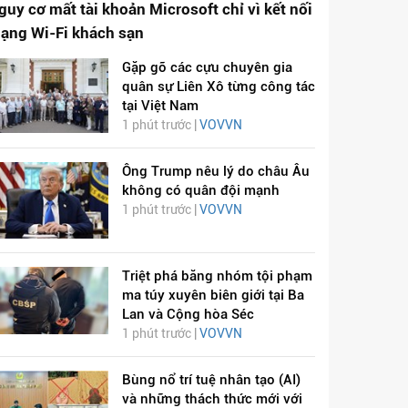
guy cơ mất tài khoản Microsoft chỉ vì kết nối
ạng Wi-Fi khách sạn
Gặp gỡ các cựu chuyên gia
quân sự Liên Xô từng công tác
tại Việt Nam
1 phút trước |
VOVVN
Ông Trump nêu lý do châu Âu
không có quân đội mạnh
1 phút trước |
VOVVN
Triệt phá băng nhóm tội phạm
ma túy xuyên biên giới tại Ba
Lan và Cộng hòa Séc
1 phút trước |
VOVVN
Bùng nổ trí tuệ nhân tạo (AI)
và những thách thức mới với