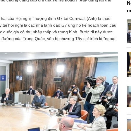
 bố chung cung cấp chi tiết về Kế hoạch "Xây dựng lại thế
N
m
hai của Hội nghị Thượng đỉnh G7 tại Cornwall (Anh) là thảo
 tại hội nghị là các nhà lãnh đạo G7 ủng hộ kế hoạch toàn cầu
c quốc gia có thu nhập thấp và trung bình. Bước đi này được
 đường của Trung Quốc, vốn bị phương Tây chỉ trích là "ngoại