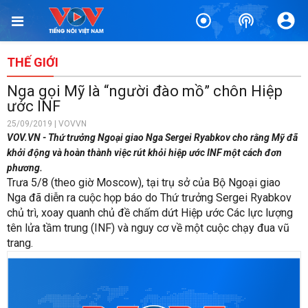
THẾ GIỚI
Nga gọi Mỹ là “người đào mồ” chôn Hiệp
ước INF
25/09/2019 | VOVVN
VOV.VN - Thứ trưởng Ngoại giao Nga Sergei Ryabkov cho rằng Mỹ đã
khởi động và hoàn thành việc rút khỏi hiệp ước INF một cách đơn
phương.
Trưa 5/8 (theo giờ Moscow), tại trụ sở của Bộ Ngoại giao
Nga đã diễn ra cuộc họp báo do Thứ trưởng Sergei Ryabkov
chủ trì, xoay quanh chủ đề chấm dứt Hiệp ước Các lực lượng
tên lửa tầm trung (INF) và nguy cơ về một cuộc chạy đua vũ
trang.