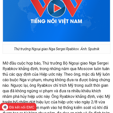
Thứ trưởng Ngoại giao Nga Sergei Ryabkov. Ảnh: Sputnik
Mở đầu cuộc họp báo, Thứ trưởng Bộ Ngoại giao Nga Sergei
Ryabkov khẳng định, trong những năm qua Moscow luôn tuân
thủ các quy định của Hiệp ước này. Theo ông, mặc dù Mỹ luôn
cáo buộc Nga vi phạm, nhưng không đưa ra được bằng chứng
nào. Ngược lại, ông Ryabkov chỉ trích Mỹ trong suốt thời gian
qua đã không ngừng vi phạm và đưa ra nhiều khiêu khích
nhằm phá hủy hiệp ước này. Ông Ryabkov khẳng định, việc Mỹ
tuyên bố chấm dứt hiệu lực của hiệp ước vào ngày 2/8 vừa
qua là giáng một đòn mạnh vào hệ thống kiểm soát vũ khí đã
Đã kết nối EMC