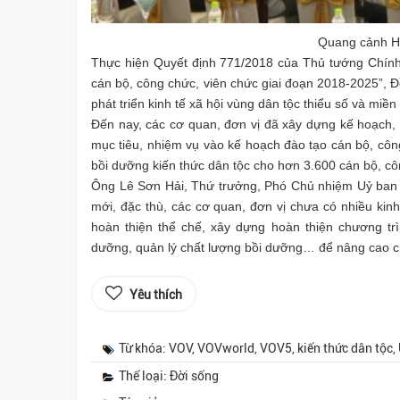
Quang cảnh Hội
Thực hiện Quyết định 771/2018 của Thủ tướng Chính 
cán bộ, công chức, viên chức giai đoạn 2018-2025”, 
phát triển kinh tế xã hội vùng dân tộc thiểu số và miền 
Đến nay, các cơ quan, đơn vị đã xây dựng kế hoạch,
mục tiêu, nhiệm vụ vào kế hoạch đào tạo cán bộ, côn
bồi dưỡng kiến thức dân tộc cho hơn 3.600 cán bộ, cô
Ông Lê Sơn Hải, Thứ trưởng, Phó Chủ nhiệm Uỷ ban Dâ
mới, đặc thù, các cơ quan, đơn vị chưa có nhiều kinh
hoàn thiện thể chế, xây dựng hoàn thiện chương trì
dưỡng, quản lý chất lượng bồi dưỡng… để nâng cao ch
Yêu thích
Từ khóa: VOV, VOVworld, VOV5, kiến thức dân tộc, 
Thể loại: Đời sống