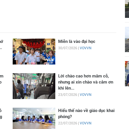
hớ
Miễn là vào đại học
..
30/07/2026 |
VOVVN
im
Lời chào cao hơn mâm cỗ,
o
nhưng ai xin chào và cảm ơn
khi lên...
23/07/2026 |
VOVVN
ỏ
Hiểu thế nào về giáo dục khai
g
phóng?
22/07/2026 |
VOVVN