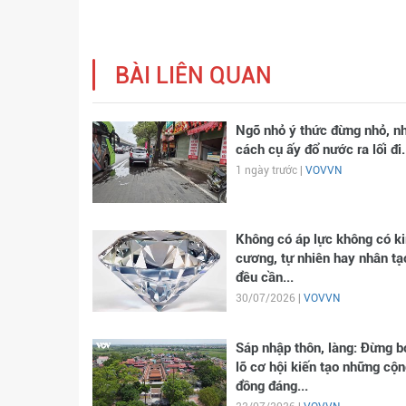
BÀI LIÊN QUAN
Ngõ nhỏ ý thức đừng nhỏ, n
cách cụ ấy đổ nước ra lối đi.
1 ngày trước |
VOVVN
Không có áp lực không có k
cương, tự nhiên hay nhân tạ
đều cần...
30/07/2026 |
VOVVN
Sáp nhập thôn, làng: Đừng b
lỡ cơ hội kiến tạo những cộn
đồng đáng...