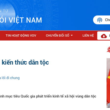
N TỬ
ÓI VIỆT NAM
Ch
TIN HOẠT ĐỘNG VOV
CHUYỂN ĐỔI SỐ
LIÊN HỆ
...
 kiến thức dân tộc
 lối đi chung
h mục tiêu Quốc gia phát triển kinh tế xã hội vùng dân tộc