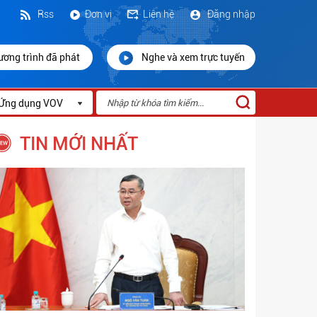
Rss
Đơn vị
Liên hệ
Đăng nhập
ương trình đã phát
Nghe và xem trực tuyến
Ứng dụng VOV
TIN MỚI NHẤT