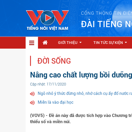
CỔNG THÔNG TIN ĐIỆ
ĐÀI TIẾNG N
GIỚI THIỆU
TIN TỨC SỰ KIỆN
...
...
ĐỜI SỐNG
Nâng cao chất lượng bồi dưỡng
Cập nhật: 17/11/2020
Ngõ nhỏ ý thức đừng nhỏ, nhớ cách cụ ấy đổ nước ra
Miễn là vào đại học
(VOV5) - Đề án này đã được tích hợp vào Chương trìn
thiểu số và miền núi.