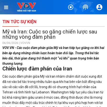
TIN TỨC SỰ KIỆN
Mỹ và Iran: Cuộc so găng chiến lược sau
những vòng đàm phán
06/06/2026 | VOVVN
VOV.VN - Các cuộc đàm phán giữa Mỹ và Iran tiếp tục giằng co khi hai
bên áp dụng những chiến lược hoàn toàn đối lập. Trong thế bế tắc
kéo dài, thời gian đang trở thành một “vũ khí” quan trọng trên bàn
thương lượng.
Chiến lược đàm phán của Iran
Các cuộc đàm phán giữa Mỹ và Iran nhằm chấm dứt cuộc xung đột
đã rơi vào bế tắc trong nhiều tuần qua khi hai bên vẫn bất đồng sâu
sắc về các vấn đề cốt lõi, trong đó có chương trình hạt nhân của
Tehran và tình hình tại Lebanon. Washington tiếp tục yêu cầu Iran từ
bỏ khả năng làm giàu urani ở mức cao, đồng thời được cho là mong
muốn thúc đẩy một cấu trúc chính trị tại khu vực phù hợp hơn với lợi