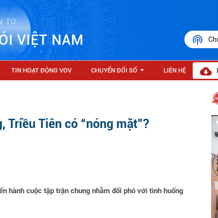
N TỬ
ÓI VIỆT NAM
Ch
TIN HOẠT ĐỘNG VOV
CHUYỂN ĐỔI SỐ
LIÊN HỆ
...
, Triều Tiên có “nóng mặt”?
n hành cuộc tập trận chung nhằm đối phó với tình huống