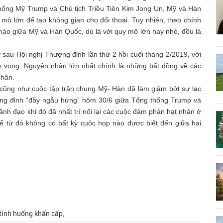
thống Mỹ Trump và Chủ tịch Triều Tiên Kim Jong Un, Mỹ và Hàn
ô lớn để tạo không gian cho đối thoại. Tuy nhiên, theo chính
 nào giữa Mỹ và Hàn Quốc, dù là với quy mô lớn hay nhỏ, đều là
 sau Hội nghị Thượng đỉnh lần thứ 2 hồi cuối tháng 2/2019, với
ỳ vọng. Nguyên nhân lớn nhất chính là những bất đồng về các
nhân.
, cũng như cuộc tập trận chung Mỹ- Hàn đã làm giảm bớt sự lạc
ợng đỉnh “đầy ngẫu hứng” hôm 30/6 giữa Tổng thống Trump và
 lãnh đạo khi đó đã nhất trí nối lại các cuộc đàm phán hạt nhân ở
kể từ đó không có bất kỳ cuộc họp nào được biết đến giữa hai
 tình huống khẩn cấp,