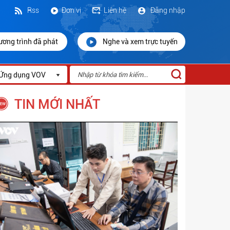
Rss
Đơn vị
Liên hệ
Đăng nhập
ương trình đã phát
Nghe và xem trực tuyến
Ứng dụng VOV
TIN MỚI NHẤT