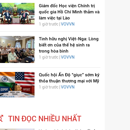
Giám đốc Học viện Chính trị
quốc gia Hồ Chí Minh thăm và
làm việc tại Lào
1 giờ trước |
VOVVN
Tình hữu nghị Việt-Nga: Lòng
biết ơn của thế hệ sinh ra
trong hòa bình
1 giờ trước |
VOVVN
Quốc hội Ấn Độ “giục” sớm ký
thỏa thuận thương mại với Mỹ
1 giờ trước |
VOVVN
TIN ĐỌC NHIỀU NHẤT