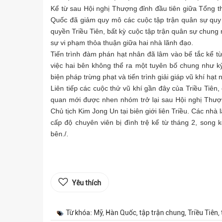
Kể từ sau Hội nghị Thượng đỉnh đầu tiên giữa Tổng 
Quốc đã giảm quy mô các cuộc tập trận quân sự quy m
quyền Triều Tiên, bất kỳ cuộc tập trận quân sự chung
sự vi phạm thỏa thuận giữa hai nhà lãnh đạo.
Tiến trình đàm phán hạt nhân đã lâm vào bế tắc kể từ
việc hai bên không thể ra một tuyên bố chung như k
biện pháp trừng phạt và tiến trình giải giáp vũ khí hạt 
Liên tiếp các cuộc thử vũ khí gần đây của Triều Tiên
quan mới được nhen nhóm trở lại sau Hội nghị Thư
Chủ tịch Kim Jong Un tại biên giới liên Triều. Các nhà
cấp độ chuyên viên bị đình trệ kể từ tháng 2, song 
bên./.
Yêu thích
Từ khóa: Mỹ, Hàn Quốc, tập trận chung, Triều Tiên,