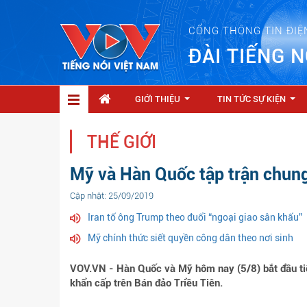
CỔNG THÔNG TIN ĐIỆ
ĐÀI TIẾNG N
GIỚI THIỆU
TIN TỨC SỰ KIỆN
...
...
THẾ GIỚI
Mỹ và Hàn Quốc tập trận chung
Cập nhật: 25/09/2019
Iran tố ông Trump theo đuổi “ngoại giao sân khấu”
Mỹ chính thức siết quyền công dân theo nơi sinh
VOV.VN - Hàn Quốc và Mỹ hôm nay (5/8) bắt đầu tiế
khẩn cấp trên Bán đảo Triều Tiên.