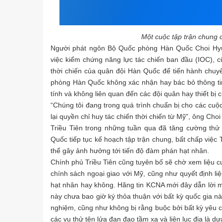
Một cuộc tập trận chung
Người phát ngôn Bộ Quốc phòng Hàn Quốc Choi Hyun-
việc kiểm chứng năng lực tác chiến ban đầu (IOC), 
thời chiến của quân đội Hàn Quốc để tiến hành chuy
phòng Hàn Quốc không xác nhận hay bác bỏ thông tin
tính và không liên quan đến các đội quân hay thiết bị
“Chúng tôi đang trong quá trình chuẩn bị cho các cu
lại quyền chỉ huy tác chiến thời chiến từ Mỹ”, ông Cho
Triều Tiên trong những tuần qua đã tăng cường thử 
Quốc tiếp tục kế hoạch tập trận chung, bất chấp việc 
thể gây ảnh hưởng tới tiến độ đàm phán hạt nhân.
Chính phủ Triều Tiên cũng tuyên bố sẽ chờ xem liệu cu
chính sách ngoại giao với Mỹ, cũng như quyết định liệ
hạt nhân hay không. Hãng tin KCNA mới đây dẫn lời 
này chưa bao giờ ký thỏa thuận với bất kỳ quốc gia nà
nghiệm, cũng như không bị rằng buộc bởi bất kỳ yêu c
các vụ thử tên lửa đạn đạo tầm xa và liên lục địa là dự