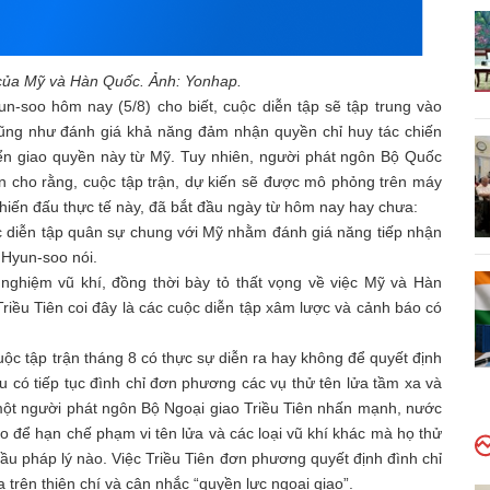
 của Mỹ và Hàn Quốc. Ảnh: Yonhap.
soo hôm nay (5/8) cho biết, cuộc diễn tập sẽ tập trung vào
cũng như đánh giá khả năng đảm nhận quyền chỉ huy tác chiến
ển giao quyền này từ Mỹ. Tuy nhiên, người phát ngôn Bộ Quốc
 cho rằng, cuộc tập trận, dự kiến sẽ được mô phỏng trên máy
 chiến đấu thực tế này, đã bắt đầu ngày từ hôm nay hay chưa:
ộc diễn tập quân sự chung với Mỹ nhằm đánh giá năng tiếp nhận
i Hyun-soo nói.
nghiệm vũ khí, đồng thời bày tỏ thất vọng về việc Mỹ và Hàn
Triều Tiên coi đây là các cuộc diễn tập xâm lược và cảnh báo có
ộc tập trận tháng 8 có thực sự diễn ra hay không để quyết định
u có tiếp tục đình chỉ đơn phương các vụ thử tên lửa tầm xa và
một người phát ngôn Bộ Ngoại giao Triều Tiên nhấn mạnh, nước
o để hạn chế phạm vi tên lửa và các loại vũ khí khác mà họ thử
ầu pháp lý nào. Việc Triều Tiên đơn phương quyết định đình chỉ
a trên thiện chí và cân nhắc “quyền lực ngoại giao”.