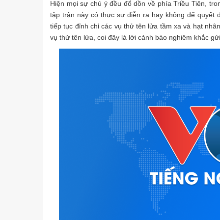
Hiện mọi sự chú ý đều đổ dồn về phía Triều Tiên, tr
tập trận này có thực sự diễn ra hay không để quyết đ
tiếp tục đỉnh chỉ các vụ thử tên lửa tầm xa và hạt nhâ
vụ thử tên lửa, coi đây là lời cảnh báo nghiêm khắc g