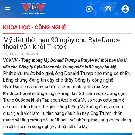
KHOA HỌC - CÔNG NGHỆ
Mỹ đặt thời hạn 90 ngày cho ByteDance
thoái vốn khỏi Tiktok
15/08/2020 | VOVVN
VOV.VN - Tổng thống Mỹ Donald Trump đã tuyên bố thời hạn thoái
vốn cho Công ty ByteDance của Trung quốc là 90 ngày tại Mỹ.
Phát biểu trước báo giới, ông Donald Trump cho rằng có nhiều
bằng chứng đáng tin cậy cho thấy Công ty công nghệ
ByteDance có nguy cơ đe dọa an ninh quốc gia Mỹ.
Khi được hỏi về những lo ngại khi áp đặt lệnh cấm với các ứng dụng
Trung Quốc sẽ khiến Tập đoàn Apple của Mỹ có nguy cơ bị cấm ở
nền kinh tế lớn thứ 2 thế giới, Tổng thống Mỹ khẳng định, an ninh
quốc gia là việc làm ưu tiên hàng đầu hiện nay. Ông Trump nhấn
mạnh sẽ tăng cường nỗ lực “thanh lọc” những ứng dụng không đáng
tin cậy cho nền công nghệ kỹ thuật số của Mỹ.