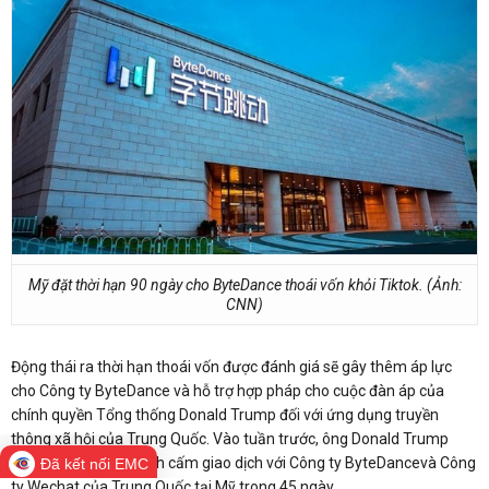
Mỹ đặt thời hạn 90 ngày cho ByteDance thoái vốn khỏi Tiktok. (Ảnh:
CNN)
Động thái ra thời hạn thoái vốn được đánh giá sẽ gây thêm áp lực
cho Công ty ByteDance và hỗ trợ hợp pháp cho cuộc đàn áp của
chính quyền Tổng thống Donald Trump đối với ứng dụng truyền
thông xã hội của Trung Quốc. Vào tuần trước, ông Donald Trump
cũng đã ban hành lệnh cấm giao dịch với Công ty ByteDancevà Công
Đã kết nối EMC
ty Wechat của Trung Quốc tại Mỹ trong 45 ngày.