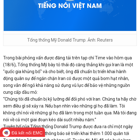
Tổng thống Mỹ Donald Trump. Ảnh: Reuters
Trong bài phỏng vấn được đăng tải trên tạp chí Time vào hôm qua
(18/6), Tổng thống Mỹ bày tỏ thái độ căng thẳng khi gọi Iran là một
"quốc gia khủng bố" và cho biết, ông đã chuẩn bị triển khai hành
động quân sự để ngăn chặn Iran có được một quả bom hạt nhân,
song vẫn để ngỏ khả năng sử dụng vũ lực để bảo vệ những nguồn
cung cấp dầu mỏ:
“Chúng tôi đã chuẩn bị kỹ lưỡng để đối phó với Iran. Chúng ta hãy chờ
xem điều gì sẽ xảy ra. Nếu bạn nhìn vào những gì họ đã làm. Tôi
không chỉ nói về những gì họ đã làm trong một tuần qua. Mà tôi đang
nói về cả một giai đoạn kéo dài suốt nhiều năm.”
Tuyên bố của Tổng thống Donald Trump được đưa ra chỉ một ngày
Đã kết nối EMC
sau khi Lầu Năm Góc thông báo sẽ triển khai thêm 1.000 quân tới