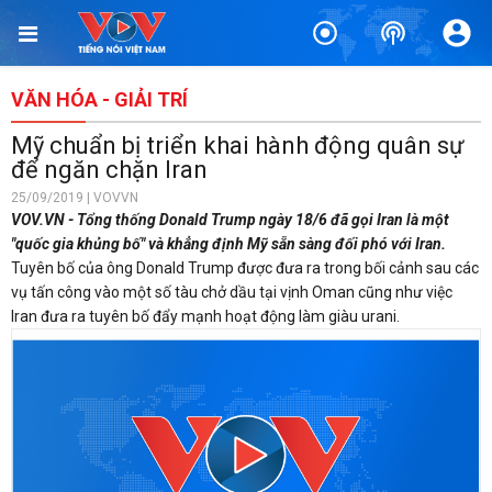
VĂN HÓA - GIẢI TRÍ
Mỹ chuẩn bị triển khai hành động quân sự
để ngăn chặn Iran
25/09/2019 | VOVVN
VOV.VN - Tổng thống Donald Trump ngày 18/6 đã gọi Iran là một
"quốc gia khủng bố" và khẳng định Mỹ sẵn sàng đối phó với Iran.
Tuyên bố của ông Donald Trump được đưa ra trong bối cảnh
sau các
vụ tấn công vào một số tàu chở dầu tại vịnh Oman cũng như việc
Iran đưa ra tuyên bố đẩy mạnh hoạt động làm giàu urani.