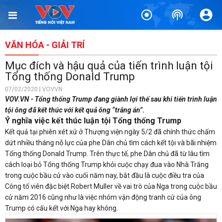
VĂN HÓA - GIẢI TRÍ
Mục đích và hậu quả của tiến trình luận tội
Tổng thống Donald Trump
07/02/2020 | VOVVN
VOV.VN - Tổng thống Trump đang giành lợi thế sau khi tiến trình luận
tội ông đã kết thúc với kết quả ông “trắng án”.
Ý nghĩa việc kết thúc luận tội Tổng thống Trump
Kết quả tại phiên xét xử ở Thượng viện ngày 5/2 đã chính thức chấm
dứt nhiều tháng nỗ lực của phe Dân chủ tìm cách kết tội và bãi nhiệm
Tổng thống Donald Trump. Trên thực tế, phe Dân chủ đã từ lâu tìm
cách loại bỏ Tổng thống Trump khỏi cuộc chạy đua vào Nhà Trắng
trong cuộc bầu cử vào cuối năm nay, bắt đầu là cuộc điều tra của
Công tố viên đặc biệt Robert Muller về vai trò của Nga trong cuộc bầu
cử năm 2016 cũng như là việc nhóm vận động tranh cử của ông
Trump có cấu kết với Nga hay không.