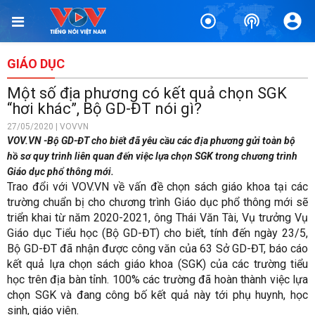
GIÁO DỤC
Một số địa phương có kết quả chọn SGK
“hơi khác”, Bộ GD-ĐT nói gì?
27/05/2020 | VOVVN
VOV.VN -Bộ GD-ĐT cho biết đã yêu cầu các địa phương gửi toàn bộ
hồ sơ quy trình liên quan đến việc lựa chọn SGK trong chương trình
Giáo dục phổ thông mới.
Trao đổi với VOV.VN về vấn đề chọn sách giáo khoa tại các
trường chuẩn bị cho chương trình Giáo dục phổ thông mới sẽ
triển khai từ năm 2020-2021, ông Thái Văn Tài, Vụ trưởng Vụ
Giáo dục Tiểu học (Bộ GD-ĐT) cho biết, tính đến ngày 23/5,
Bộ GD-ĐT đã nhận được công văn của 63 Sở GD-ĐT, báo cáo
kết quả lựa chọn sách giáo khoa (SGK) của các trường tiểu
học trên địa bàn tỉnh. 100% các trường đã hoàn thành việc lựa
chọn SGK và đang công bố kết quả này tới phụ huynh, học
sinh, giáo viên.