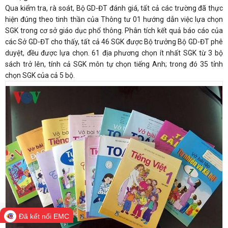
Qua kiểm tra, rà soát, Bộ GD-ĐT đánh giá, tất cả các trường đã thực
hiện đúng theo tinh thần của Thông tư 01 hướng dẫn việc lựa chọn
SGK trong cơ sở giáo dục phổ thông. Phân tích kết quả báo cáo của
các Sở GD-ĐT cho thấy, tất cả 46 SGK được Bộ trưởng Bộ GD-ĐT phê
duyệt, đều được lựa chọn. 61 địa phương chọn ít nhất SGK từ 3 bộ
sách trở lên, tính cả SGK môn tự chọn tiếng Anh; trong đó 35 tỉnh
chọn SGK của cả 5 bộ.
Đã kết nối EMC