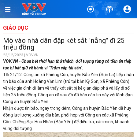
GIÁO DỤC
Mò vào nhà dân đập két sắt "nẫng" đi 25
triệu đồng
23/12/2023 | VOVVN
VOV.VN - Chưa hết thời hạn thử thách, đối tượng từng có tiền án tiếp
tục bị bắt giữ về hành vi "Trộm cắp tài sản".
Tối 21/12, Công an xã Phiêng Côn, huyện Bắc Yên (Sơn La) tiếp nhận
tin báo của anh Hoàng Văn Lim (trú tại bản Kỳ Sơn, xã Phiêng Côn)
về việc gia đình đi làm về thấy két sắt bị kẻ gian đập phá và lấy đi số
tiền 25 triệu đồng. Công an xã sau đó đã báo cáo tin này với lãnh đạo
Công an huyện Bắc Yên.
Nhận được tin báo, ngay trong đêm, Công an huyện Bắc Yên đã huy
động lực lượng xuống địa bàn, phối hợp với Công an các xã Phiêng
Côn, Chiềng Sại, Hua Nhàn (Bắc Yên) để điều tra, xác minh, khoanh
vùng đối tượng.