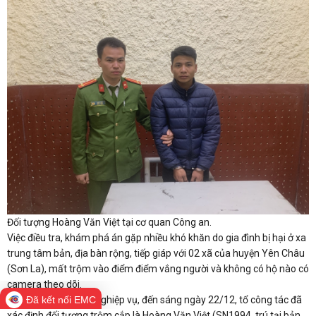
Đối tượng Hoàng Văn Việt tại cơ quan Công an.
Việc điều tra, khám phá án gặp nhiều khó khăn do gia đình bị hại ở xa
trung tâm bản, địa bàn rộng, tiếp giáp với 02 xã của huyện Yên Châu
(Sơn La), mất trộm vào điểm điểm vắng người và không có hộ nào có
camera theo dõi.
Bằng các biện pháp nghiệp vụ, đến sáng ngày 22/12, tổ công tác đã
Đã kết nối EMC
xác định đối tượng trộm cắp là Hoàng Văn Việt (SN1994, trú tại bản