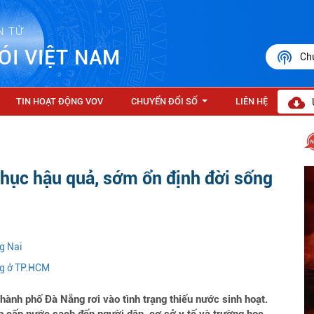
N TỬ
ÓI VIỆT NAM
Ch
TIN HOẠT ĐỘNG VOV
CHUYỂN ĐỔI SỐ
LIÊN HỆ
...
hục hậu quả, sớm ổn định đời sống
g Nai
ng ở TP.HCM
hành phố Đà Nẵng rơi vào tình trạng thiếu nước sinh hoạt.