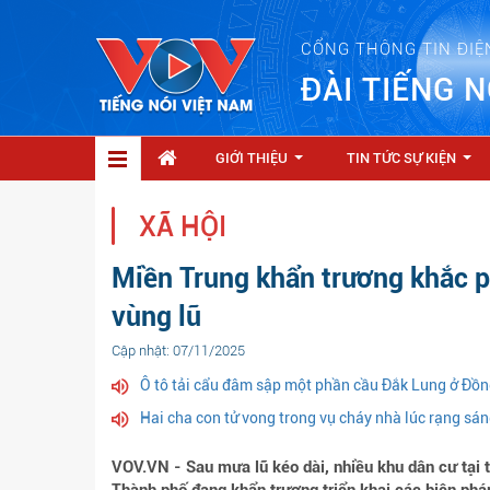
CỔNG THÔNG TIN ĐIỆ
ĐÀI TIẾNG N
GIỚI THIỆU
TIN TỨC SỰ KIỆN
...
...
XÃ HỘI
Miền Trung khẩn trương khắc p
vùng lũ
Cập nhật: 07/11/2025
Ô tô tải cẩu đâm sập một phần cầu Đắk Lung ở Đồn
Hai cha con tử vong trong vụ cháy nhà lúc rạng sá
VOV.VN - Sau mưa lũ kéo dài, nhiều khu dân cư tại t