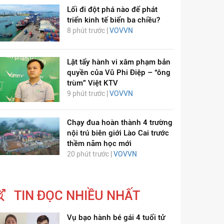
Lối đi đột phá nào để phát
triển kinh tế biển ba chiều?
8 phút trước |
VOVVN
Lật tẩy hành vi xâm phạm bản
quyền của Vũ Phi Điệp – “ông
trùm” Việt KTV
9 phút trước |
VOVVN
Chạy đua hoàn thành 4 trường
nội trú biên giới Lào Cai trước
thềm năm học mới
20 phút trước |
VOVVN
TIN ĐỌC NHIỀU NHẤT
Vụ bạo hành bé gái 4 tuổi tử