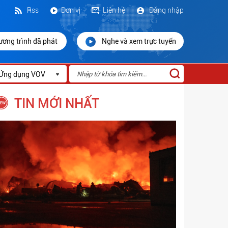
Rss
Đơn vị
Liên hệ
Đăng nhập
ương trình đã phát
Nghe và xem trực tuyến
Ứng dụng VOV
TIN MỚI NHẤT