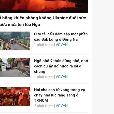
ỗ hổng khiến phòng không Ukraine đuối sức
rước mưa tên lửa Nga
Ô tô tải cẩu đâm sập một phần
cầu Đắk Lung ở Đồng Nai
1 phút trước |
VOVVN
Ngõ nhỏ ý thức đừng nhỏ, nhớ
cách cụ ấy đổ nước ra lối đi
chung
1 phút trước |
VOVVN
Hai cha con tử vong trong vụ
cháy nhà lúc rạng sáng ở
TP.HCM
2 phút trước |
VOVVN