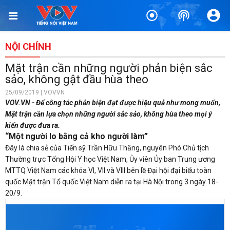
NỘI CHÍNH
Mặt trận cần những người phản biện sắc
sảo, không gật đầu hùa theo
25/09/2019 | VOVVN
VOV.VN - Để công tác phản biện đạt được hiệu quả như mong muốn,
Mặt trận cần lựa chọn những người sắc sảo, không hùa theo mọi ý
kiến được đưa ra.
“Một người lo bằng cả kho người làm”
Đây là chia sẻ của Tiến sỹ Trần Hữu Thăng, nguyên Phó Chủ tịch
Thường trực Tổng Hội Y học Việt Nam, Ủy viên Ủy ban Trung ương
MTTQ Việt Nam các khóa VI, VII và VIII bên lề Đại hội đại biểu toàn
quốc Mặt trận Tổ quốc Việt Nam diễn ra tại Hà Nội trong 3 ngày 18-
20/9.