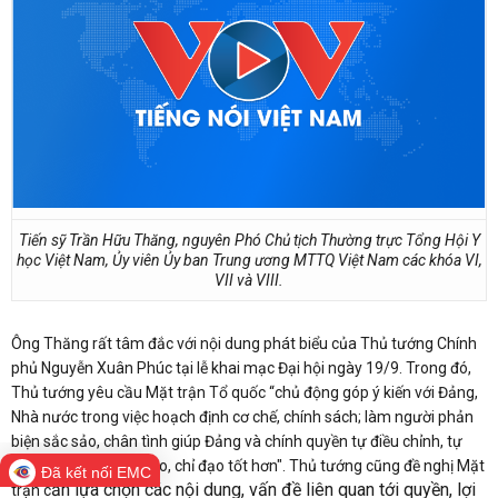
Tiến sỹ Trần Hữu Thăng, nguyên Phó Chủ tịch Thường trực Tổng Hội Y
học Việt Nam, Ủy viên Ủy ban Trung ương MTTQ Việt Nam các khóa VI,
VII và VIII.
Ông Thăng rất tâm đắc với nội dung phát biểu của Thủ tướng Chính
phủ Nguyễn Xuân Phúc tại lễ khai mạc Đại hội ngày 19/9. Trong đó,
Thủ tướng yêu cầu Mặt trận Tổ quốc “chủ động góp ý kiến với Đảng,
Nhà nước trong việc hoạch định cơ chế, chính sách; làm người phản
biện sắc sảo, chân tình giúp Đảng và chính quyền tự điều chỉnh, tự
hoàn thiện để lãnh đạo, chỉ đạo tốt hơn". Thủ tướng cũng đề nghị Mặt
Đã kết nối EMC
ần lựa chọn các nội dung, vấn đề liên quan tới quyền, lợi
trận c