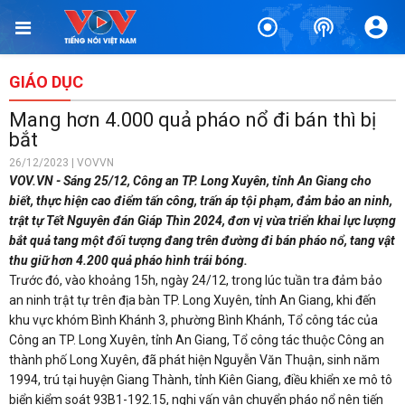
GIÁO DỤC
Mang hơn 4.000 quả pháo nổ đi bán thì bị
bắt
26/12/2023 | VOVVN
VOV.VN - Sáng 25/12, Công an TP. Long Xuyên, tỉnh An Giang cho
biết, thực hiện cao điểm tấn công, trấn áp tội phạm, đảm bảo an ninh,
trật tự Tết Nguyên đán Giáp Thìn 2024, đơn vị vừa triển khai lực lượng
bắt quả tang một đối tượng đang trên đường đi bán pháo nổ, tang vật
thu giữ hơn 4.200 quả pháo hình trái bóng.
Trước đó, vào khoảng 15h, ngày 24/12, trong lúc tuần tra đảm bảo
an ninh trật tự trên địa bàn TP. Long Xuyên, tỉnh An Giang, khi đến
khu vực khóm Bình Khánh 3, phường Bình Khánh, Tổ công tác của
Công an TP. Long Xuyên, tỉnh An Giang, Tổ công tác thuộc Công an
thành phố Long Xuyên, đã phát hiện Nguyễn Văn Thuận, sinh năm
1994, trú tại huyện Giang Thành, tỉnh Kiên Giang, điều khiển xe mô tô
biển kiểm soát 93B1-192.15, nghi vấn vận chuyển pháo nổ nên tiến