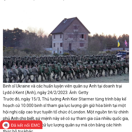
Binh sĩ Ukraine và các huấn luyện viên quân sự Anh tại doanh trại
Lydd ở Kent (Anh), ngày 24/2/2023. Ảnh: Getty
Trước đó, ngày 15/3, Thủ tướng Anh Keir Starmer từng trình bày kế
hoạch cử 10.000 binh sĩ tham gia lực lượng gìn giữ hòa bình tại một
hội nghị cấp cao trực tuyến tổ chức ở London. Một nguồn tin từ chính
phủ Anh cho biết, sứ mệnh này sẽ có sự tham gia của nhiều quốc gia,
không chỉ bằng cách cử lực lượng quân sự mà còn bằng các hình
Đã kết nối EMC
thức hỗ trợ khác.