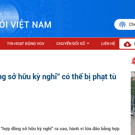
N TỬ
ÓI VIỆT NAM
Ch
TIN HOẠT ĐỘNG VOV
CHUYỂN ĐỔI SỐ
LIÊN HỆ
...
g sở hữu kỳ nghỉ" có thể bị phạt tù
ề “hợp đồng sở hữu kỳ nghỉ” ra sao, hành vi lừa đảo bằng hợp