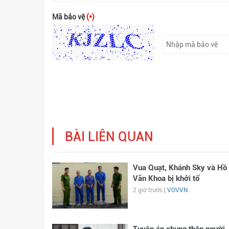
Mã bảo vệ
(*)
BÀI LIÊN QUAN
Vua Quạt, Khánh Sky và Hồ
Văn Khoa bị khởi tố
2 giờ trước |
VOVVN
Tuyên án chung thân người