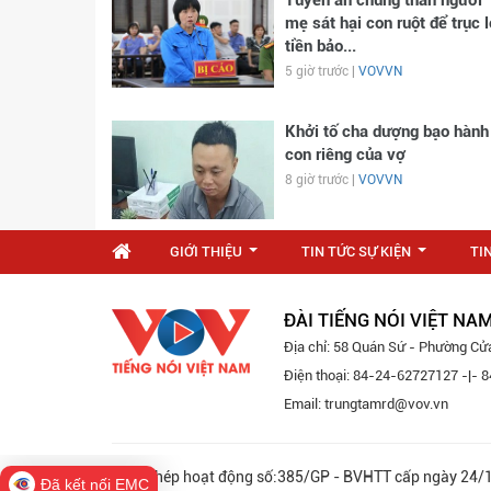
mẹ sát hại con ruột để trục l
tiền bảo...
5 giờ trước |
VOVVN
Khởi tố cha dượng bạo hành
con riêng của vợ
8 giờ trước |
VOVVN
GIỚI THIỆU
TIN TỨC SỰ KIỆN
TI
...
...
ĐÀI TIẾNG NÓI VIỆT NA
Địa chỉ: 58 Quán Sứ - Phường Cử
Điện thoại: 84-24-62727127 -|-
Email: trungtamrd@vov.vn
Giấy phép hoạt động số:385/GP - BVHTT cấp ngày 
Đã kết nối EMC