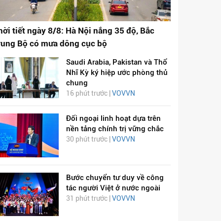
hời tiết ngày 8/8: Hà Nội nắng 35 độ, Bắc
rung Bộ có mưa dông cục bộ
Saudi Arabia, Pakistan và Thổ
Nhĩ Kỳ ký hiệp ước phòng thủ
chung
16 phút trước |
VOVVN
Đối ngoại linh hoạt dựa trên
nền tảng chính trị vững chắc
30 phút trước |
VOVVN
Bước chuyển tư duy về công
tác người Việt ở nước ngoài
31 phút trước |
VOVVN