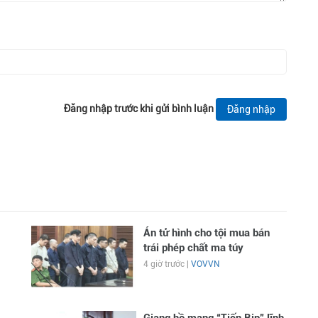
Đăng nhập trước khi gửi bình luận
Đăng nhập
Án tử hình cho tội mua bán
trái phép chất ma túy
4 giờ trước |
VOVVN
Giang hồ mạng “Tiến Bịp” lĩnh