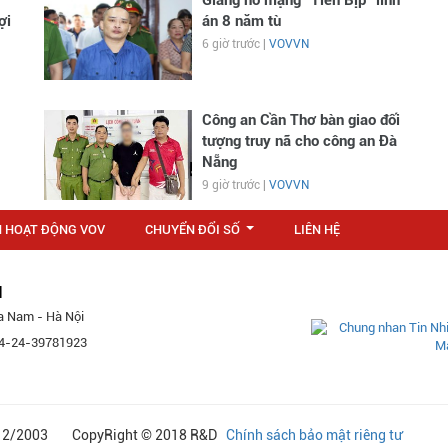
ợi
án 8 năm tù
6 giờ trước |
VOVVN
Công an Cần Thơ bàn giao đối
tượng truy nã cho công an Đà
Nẵng
9 giờ trước |
VOVVN
N HOẠT ĐỘNG VOV
CHUYỂN ĐỔI SỐ
LIÊN HỆ
...
M
a Nam - Hà Nội
 84-24-39781923
24/12/2003 CopyRight © 2018 R&D
Chính sách bảo mật riêng tư