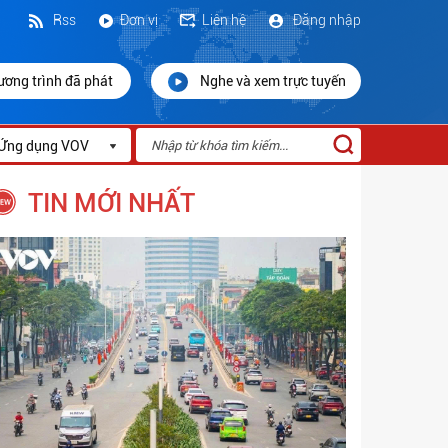
Rss
Đơn vị
Liên hệ
Đăng nhập
ương trình đã phát
Nghe và xem trực tuyến
Ứng dụng VOV
TIN MỚI NHẤT