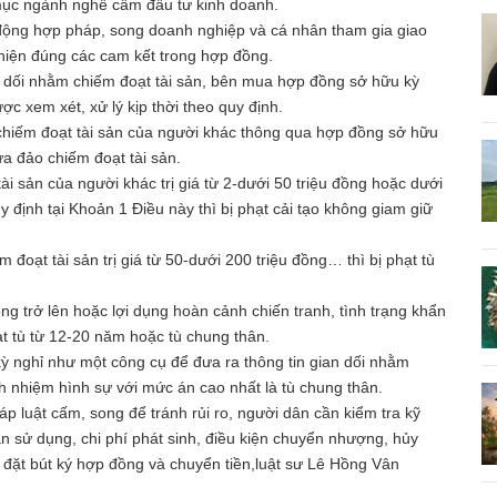
 mục ngành nghề cấm đầu tư kinh doanh.
 động hợp pháp, song doanh nghiệp và cá nhân tham gia giao
 hiện đúng các cam kết trong hợp đồng.
n dối nhằm chiếm đoạt tài sản, bên mua hợp đồng sở hữu kỳ
c xem xét, xử lý kịp thời theo quy định.
 chiếm đoạt tài sản của người khác thông qua hợp đồng sở hữu
ừa đảo chiếm đoạt tài sản.
ài sản của người khác trị giá từ 2-dưới 50 triệu đồng hoặc dưới
 định tại Khoản 1 Điều này thì bị phạt cải tạo không giam giữ
 đoạt tài sản trị giá từ 50-dưới 200 triệu đồng… thì bị phạt tù
ồng trở lên hoặc lợi dụng hoàn cảnh chiến tranh, tình trạng khẩn
ạt tù từ 12-20 năm hoặc tù chung thân.
ỳ nghỉ như một công cụ để đưa ra thông tin gian dối nhằm
ch nhiệm hình sự với mức án cao nhất là tù chung thân.
p luật cấm, song để tránh rủi ro, người dân cần kiểm tra kỹ
n sử dụng, chi phí phát sinh, điều kiện chuyển nhượng, hủy
 đặt bút ký hợp đồng và chuyển tiền,luật sư Lê Hồng Vân