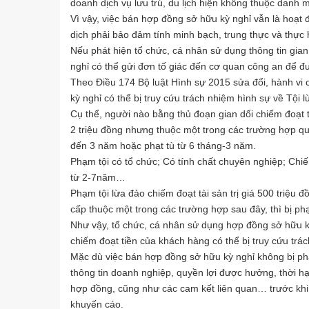
doanh dịch vụ lưu trú, du lịch hiện không thuộc danh
Vì vậy, việc bán hợp đồng sở hữu kỳ nghỉ vẫn là hoạt
dịch phải bảo đảm tính minh bạch, trung thực và thực
Nếu phát hiện tổ chức, cá nhân sử dụng thông tin gia
nghỉ có thể gửi đơn tố giác đến cơ quan công an để đượ
Theo Điều 174 Bộ luật Hình sự 2015 sửa đổi, hành vi
kỳ nghỉ có thể bị truy cứu trách nhiệm hình sự về Tội l
Cụ thể, người nào bằng thủ đoạn gian dối chiếm đoạt t
2 triệu đồng nhưng thuộc một trong các trường hợp quy
đến 3 năm hoặc phạt tù từ 6 tháng-3 năm.
Phạm tội có tổ chức; Có tính chất chuyên nghiệp; Chiếm
từ 2-7năm…
Phạm tội lừa đảo chiếm đoạt tài sản trị giá 500 triệu đ
cấp thuộc một trong các trường hợp sau đây, thì bị ph
Như vậy, tổ chức, cá nhân sử dụng hợp đồng sở hữu k
chiếm đoạt tiền của khách hàng có thể bị truy cứu trá
Mặc dù việc bán hợp đồng sở hữu kỳ nghỉ không bị phá
thông tin doanh nghiệp, quyền lợi được hưởng, thời hạ
hợp đồng, cũng như các cam kết liên quan… trước khi
khuyến cáo.