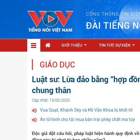
CỔNG THÔNG TIN ĐIỆ
ĐÀI TIẾNG N
GIỚI THIỆU
TIN TỨC SỰ KIỆN
...
...
GIÁO DỤC
Luật sư: Lừa đảo bằng "hợp đồn
chung thân
Cập nhật: 13/06/2026
Vua Quạt, Khánh Sky và Hồ Văn Khoa bị khởi tố
Án tử hình cho tội mua bán trái phép chất ma túy
Độc giả đặt câu hỏi, pháp luật hiện hành quy định v