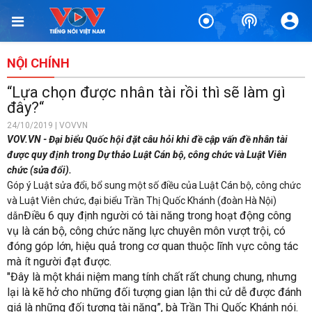
NỘI CHÍNH
“Lựa chọn được nhân tài rồi thì sẽ làm gì
đây?“
24/10/2019 | VOVVN
VOV.VN - Đại biểu Quốc hội đặt câu hỏi khi đề cập vấn đề nhân tài
được quy định trong Dự thảo Luật Cán bộ, công chức và Luật Viên
chức (sửa đổi).
Góp ý Luật sửa đổi, bổ sung một số điều của Luật Cán bộ, công chức
và Luật Viên chức, đại biểu Trần Thị Quốc Khánh (đoàn Hà Nội)
Điều 6 quy định người có tài năng trong hoạt động công
dẫn
vụ là cán bộ, công chức năng lực chuyên môn vượt trội, có
đóng góp lớn, hiệu quả trong cơ quan thuộc lĩnh vực công tác
mà ít người đạt được.
"Đây là một khái niệm mang tính chất rất chung chung, nhưng
lại là kẽ hở cho những đối tượng gian lận thi cử dễ được đánh
giá là những đối tượng tài năng”, bà Trần Thị Quốc Khánh nói.