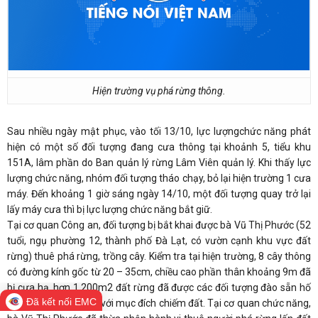
Hiện trường vụ phá rừng thông.
Sau nhiều ngày mật phục, vào tối 13/10, lực lượngchức năng phát
hiện có một số đối tượng đang cưa thông tại khoảnh 5, tiểu khu
151A, lâm phần do Ban quản lý rừng Lâm Viên quản lý. Khi thấy lực
lượng chức năng, nhóm đối tượng tháo chạy, bỏ lại hiện trường 1 cưa
máy. Đến khoảng 1 giờ sáng ngày 14/10, một đối tượng quay trở lại
lấy máy cưa thì bị lực lượng chức năng bắt giữ.
Tại cơ quan Công an, đối tượng bị bắt khai được bà Vũ Thị Phước (52
tuổi, ngụ phường 12, thành phố Đà Lạt, có vườn cạnh khu vực đất
rừng) thuê phá rừng, trồng cây. Kiểm tra tại hiện trường, 8 cây thông
có đường kính gốc từ 20 – 35cm, chiều cao phần thân khoảng 9m đã
bị cưa hạ, hơn 1.200m2 đất rừng đã được các đối tượng đào sẵn hố
Đã kết nối EMC
để trồng cây bơ, xoài với mục đích chiếm đất. Tại cơ quan chức năng,