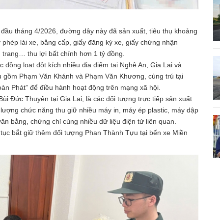
n đầu tháng 4/2026, đường dây này đã sản xuất, tiêu thụ khoảng
y phép lái xe, bằng cấp, giấy đăng ký xe, giấy chứng nhận
 trang… thu lợi bất chính hơn 1 tỷ đồng.
 đồng loạt đột kích nhiều địa điểm tại Nghệ An, Gia Lai và
ầu gồm Phạm Văn Khánh và Phạm Văn Khương, cùng trú tại
Toàn Phát” để điều hành hoạt động trên mạng xã hội.
 Đức Thuyên tại Gia Lai, là các đối tượng trực tiếp sản xuất
c lượng chức năng thu giữ nhiều máy in, máy ép plastic, máy dập
n bằng, chứng chỉ cùng nhiều dữ liệu điện tử liên quan.
p tục bắt giữ thêm đối tượng Phan Thành Tựu tại bến xe Miền