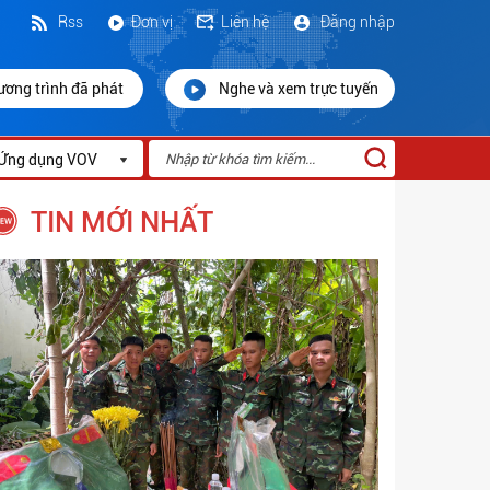
Rss
Đơn vị
Liên hệ
Đăng nhập
ương trình đã phát
Nghe và xem trực tuyến
Ứng dụng VOV
TIN MỚI NHẤT