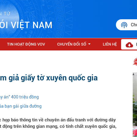
N TỬ
ÓI VIỆT NAM
Ch
TIN HOẠT ĐỘNG VOV
CHUYỂN ĐỔI SỐ
LIÊN HỆ
...
àm giả giấy tờ xuyên quốc gia
y án" 400 triệu đồng
ủa bạn gái giữa đường
 họp báo thông tin về chuyên án đấu tranh với đường dây
ạt động trên không gian mạng, có tính chất xuyên quốc gia,