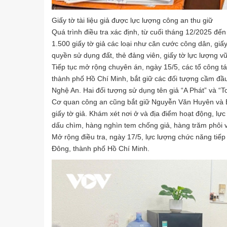
Giấy tờ tài liệu giả được lực lượng công an thu giữ
Quá trình điều tra xác định, từ cuối tháng 12/2025 đế
1.500 giấy tờ giả các loại như căn cước công dân, giấ
quyền sử dụng đất, thẻ đảng viên, giấy tờ lực lượng vũ
Tiếp tục mở rộng chuyên án, ngày 15/5, các tổ công tác
thành phố Hồ Chí Minh, bắt giữ các đối tượng cầm đ
Nghệ An. Hai đối tượng sử dụng tên giả “A Phát” và “
Cơ quan công an cũng bắt giữ Nguyễn Văn Huyên và Bùi
giấy tờ giả. Khám xét nơi ở và địa điểm hoạt động, lự
dấu chìm, hàng nghìn tem chống giả, hàng trăm phôi vă
Mở rộng điều tra, ngày 17/5, lực lượng chức năng tiế
Đông, thành phố Hồ Chí Minh.