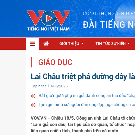
CỔNG THÔNG TIN ĐIỆ
ĐÀI TIẾNG N
GIỚI THIỆU
TIN TỨC SỰ KIỆN
...
...
GIÁO DỤC
Lai Châu triệt phá đường dây l
Cập nhật: 18/05/2026
Bắt giữ người phụ nữ giả danh công an lừa đảo "chạ
Tạm giữ hình sự người đàn ông đạp ngã chồng cũ c
VOV.VN - Chiều 18/5, Công an tỉnh Lai Châu tổ chức
“Làm giả con dấu, tài liệu của cơ quan, tổ chức” ho
liên quan nhiều tỉnh, thành phố trên cả nước.