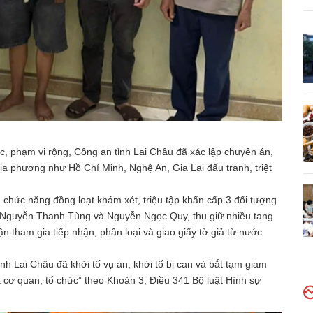
ức, phạm vi rộng, Công an tỉnh Lai Châu đã xác lập chuyên án,
ịa phương như Hồ Chí Minh, Nghệ An, Gia Lai đấu tranh, triệt
 chức năng đồng loạt khám xét, triệu tập khẩn cấp 3 đối tượng
 Nguyễn Thanh Tùng và Nguyễn Ngọc Quy, thu giữ nhiều tang
ận tham gia tiếp nhận, phân loại và giao giấy tờ giả từ nước
h Lai Châu đã khởi tố vụ án, khởi tố bị can và bắt tạm giam
ủa cơ quan, tổ chức” theo Khoản 3, Điều 341 Bộ luật Hình sự