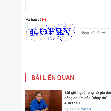
Mã bảo vệ
(*)
BÀI LIÊN QUAN
Bắt giữ người phụ nữ giả da
công an lừa đảo "chạy án"
400 triệu...
6 giờ trước |
VOVVN