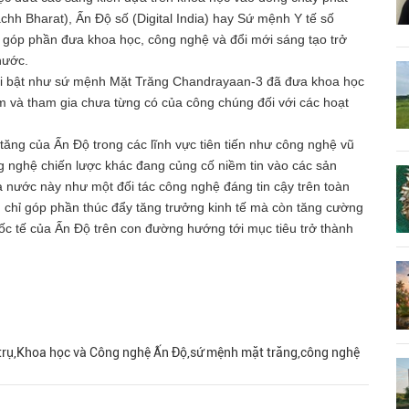
chh Bharat), Ấn Độ số (Digital India) hay Sứ mệnh Y tế số
đã góp phần đưa khoa học, công nghệ và đổi mới sáng tạo trở
nước.
i bật như sứ mệnh Mặt Trăng Chandrayaan-3 đã đưa khoa học
m và tham gia chưa từng có của công chúng đối với các hoạt
tăng của Ấn Độ trong các lĩnh vực tiên tiến như công nghệ vũ
ng nghệ chiến lược khác đang củng cố niềm tin vào các sản
a nước này như một đối tác công nghệ đáng tin cậy trên toàn
chỉ góp phần thúc đẩy tăng trưởng kinh tế mà còn tăng cường
ốc tế của Ấn Độ trên con đường hướng tới mục tiêu trở thành
vũ trụ,Khoa học và Công nghệ Ấn Độ,sứ mệnh mặt trăng,công nghệ