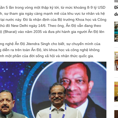
Đ
gần 5 lần trong vòng một thập kỷ tới, từ mức khoảng 8-9 tỷ USD
ách, sự tham gia ngày càng mạnh mẽ của khu vực tư nhân và hệ
d
 tại nước này. Đó là nhận định của Bộ trưởng Khoa học và Công
 thủ đô New Delhi ngày 14/6. Theo ông, Ấn Độ vẫn đang theo
Độ (Bharat) vào năm 2035 và đưa phi hành gia người Ấn Độ lên
ông nghệ Ấn Độ Jitendra Singh cho biết, sự chuyển mình của
 diễn ra trên toàn Ấn Độ, khi khoa học và công nghệ không
ành một phần của đời sống xã hội và nhận thức quốc gia.