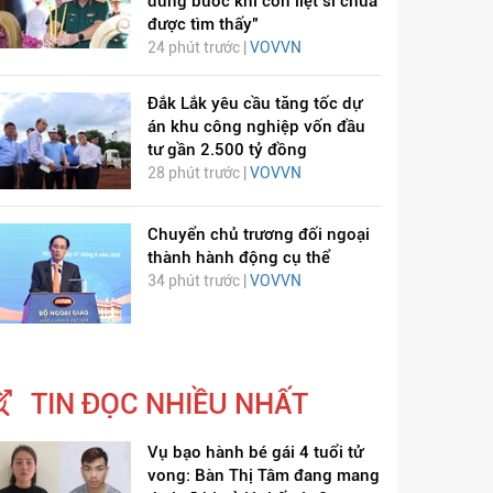
dừng bước khi còn liệt sĩ chưa
được tìm thấy"
24 phút trước |
VOVVN
Đắk Lắk yêu cầu tăng tốc dự
án khu công nghiệp vốn đầu
tư gần 2.500 tỷ đồng
28 phút trước |
VOVVN
Chuyển chủ trương đối ngoại
thành hành động cụ thể
34 phút trước |
VOVVN
TIN ĐỌC NHIỀU NHẤT
Vụ bạo hành bé gái 4 tuổi tử
vong: Bàn Thị Tâm đang mang