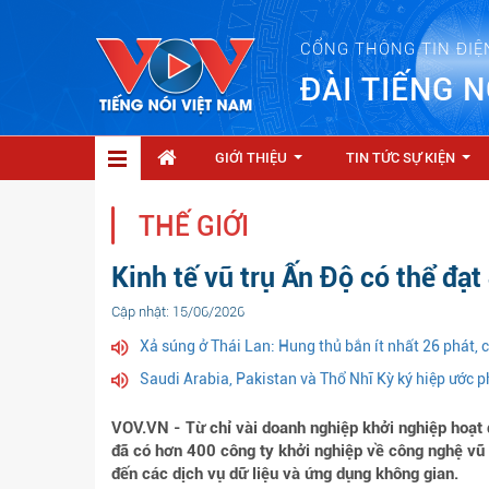
CỔNG THÔNG TIN ĐIỆ
ĐÀI TIẾNG N
GIỚI THIỆU
TIN TỨC SỰ KIỆN
...
...
THẾ GIỚI
Kinh tế vũ trụ Ấn Độ có thể đạt
Cập nhật: 15/06/2026
Xả súng ở Thái Lan: Hung thủ bắn ít nhất 26 phát, 
Saudi Arabia, Pakistan và Thổ Nhĩ Kỳ ký hiệp ước 
VOV.VN - Từ chỉ vài doanh nghiệp khởi nghiệp hoạt
đã có hơn 400 công ty khởi nghiệp về công nghệ vũ tr
đến các dịch vụ dữ liệu và ứng dụng không gian.