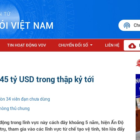
N TỬ
ÓI VIỆT NAM
Ch
TIN HOẠT ĐỘNG VOV
CHUYỂN ĐỔI SỐ
LIÊN HỆ
...
 45 tỷ USD trong thập kỷ tới
còn 34 viên đạn chưa dùng
phòng thủ chung
 động trong lĩnh vực này cách đây khoảng 5 năm, hiện Ấn Độ
ụ, tham gia vào các lĩnh vực từ chế tạo vệ tinh, tên lửa đẩy