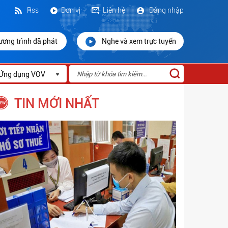
Rss
Đơn vị
Liên hệ
Đăng nhập
ương trình đã phát
Nghe và xem trực tuyến
Ứng dụng VOV
TIN MỚI NHẤT