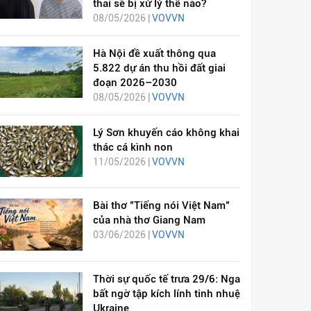
thai sẽ bị xử lý thế nào?
08/05/2026 |
VOVVN
Hà Nội đề xuất thông qua
5.822 dự án thu hồi đất giai
đoạn 2026–2030
08/05/2026 |
VOVVN
Lý Sơn khuyến cáo không khai
thác cá kình non
11/05/2026 |
VOVVN
Bài thơ "Tiếng nói Việt Nam"
của nhà thơ Giang Nam
03/06/2026 |
VOVVN
Thời sự quốc tế trưa 29/6: Nga
bất ngờ tập kích lính tinh nhuệ
Ukraine