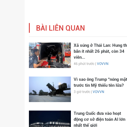
BÀI LIÊN QUAN
Xả súng ở Thái Lan: Hung t
bắn ít nhất 26 phát, còn 34
viên...
46 phút trước |
VOVVN
Vì sao ông Trump “nóng mặt
trước tin Mỹ thiếu tên lửa?
3 giờ trước |
VOVVN
Trung Quốc đưa vào hoạt
động cơ sở điện toán AI lớn
nhất thế giới