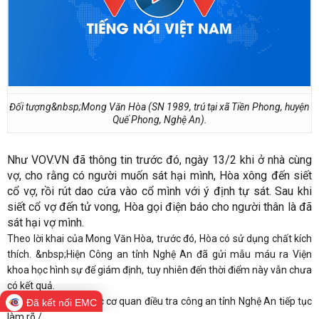
Đối tượng&nbsp;Mong Văn Hòa (SN 1989, trú tại xã Tiền Phong, huyện
Quế Phong, Nghệ An).
Như VOV.VN đã thông tin trước đó, ngày 13/2 khi ở nhà cùng
vợ, cho rằng có người muốn sát hại mình, Hòa xông đến siết
cổ vợ, rồi rút dao cứa vào cổ mình với ý định tự sát. Sau khi
siết cổ vợ đến tử vong, Hòa gọi điện báo cho người thân là đã
sát hại vợ mình.
Theo lời khai của Mong Văn Hòa, trước đó, Hòa có sử dụng chất kích
thích. &nbsp;Hiện Công an tỉnh Nghệ An đã gửi mẫu máu ra Viện
khoa học hình sự để giám định, tuy nhiên đến thời điểm này vẫn chưa
có kết quả.
Hiện vụ án đang được cơ quan điều tra công an tỉnh Nghệ An tiếp tục
Đã kết nối EMC
làm rõ./.