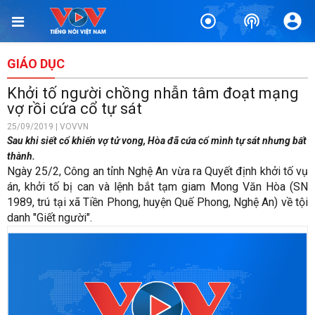
GIÁO DỤC
Khởi tố người chồng nhẫn tâm đoạt mạng
vợ rồi cứa cổ tự sát
25/09/2019 | VOVVN
Sau khi siết cổ khiến vợ tử vong, Hòa đã cứa cổ mình tự sát nhưng bất
thành.
Ngày 25/2, Công an tỉnh Nghệ An vừa ra Quyết định khởi tố vụ
án, khởi tố bị can và lệnh bắt tạm giam Mong Văn Hòa (SN
1989, trú tại xã Tiền Phong, huyện Quế Phong, Nghệ An) về tội
danh "Giết người".