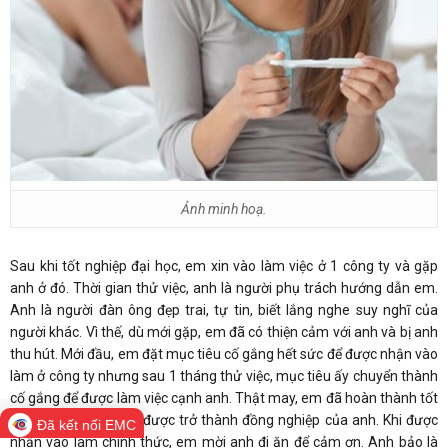
Ảnh minh hoạ.
Sau khi tốt nghiệp đại học, em xin vào làm việc ở 1 công ty và gặp
anh ở đó. Thời gian thử việc, anh là người phụ trách hướng dẫn em.
Anh là người đàn ông đẹp trai, tự tin, biết lắng nghe suy nghĩ của
người khác. Vì thế, dù mới gặp, em đã có thiện cảm với anh và bị anh
thu hút. Mới đầu, em đặt mục tiêu cố gắng hết sức để được nhận vào
làm ở công ty nhưng sau 1 tháng thử việc, mục tiêu ấy chuyển thành
cố gắng để được làm việc cạnh anh. Thật may, em đã hoàn thành tốt
thời gian thử việc và được trở thành đồng nghiệp của anh. Khi được
Đã kết nối EMC
nhận vào làm chính thức, em mời anh đi ăn để cảm ơn. Anh bảo là