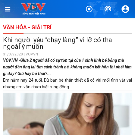
VĂN HÓA - GIẢI TRÍ
Khi người yêu “chạy làng” vì lỡ có thai
ngoài ý muốn
31/07/2020 | VOVVN
VOV.VN -Giữa 2 người đã có sự tồn tại của 1 sinh linh bé bỏng mà
người đàn ông lại tìm cách tránh né, không muốn kết hôn thì phải làm
gì đây? Giữ hay bỏ thai?...
Em năm nay 24 tuổi. Dù bạn bè thân thiết đã có vài mối tình vắt vai
nhưng em vẫn chưa biết rung động.