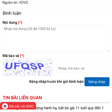
Nguồn tin: VOV2
Bình luận
Nội dung
(*)
Mã bảo vệ
(*)
Đăng nhập trước khi gửi bình luận
Đăng nhập
TIN BÀI LIÊN QUAN
Đã kết nối EMC
Tạm giam cha dượng hành hạ, bắt bé gái 11 tuổi quỳ đến 1