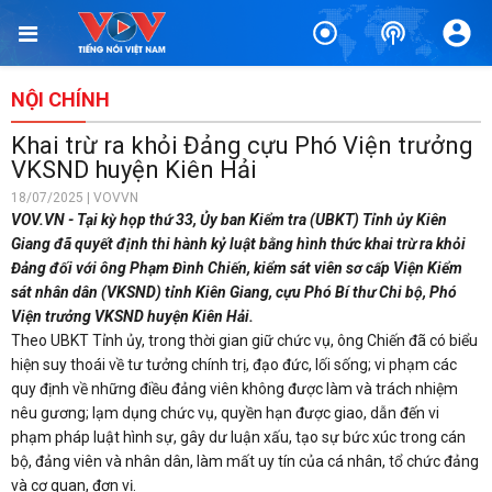
NỘI CHÍNH
Khai trừ ra khỏi Đảng cựu Phó Viện trưởng
VKSND huyện Kiên Hải
18/07/2025 | VOVVN
VOV.VN - Tại kỳ họp thứ 33, Ủy ban Kiểm tra (UBKT) Tỉnh ủy Kiên
Giang đã quyết định thi hành kỷ luật bằng hình thức khai trừ ra khỏi
Đảng đối với ông Phạm Đình Chiến, kiểm sát viên sơ cấp Viện Kiểm
sát nhân dân (VKSND) tỉnh Kiên Giang, cựu Phó Bí thư Chi bộ, Phó
Viện trưởng VKSND huyện Kiên Hải.
Theo UBKT Tỉnh ủy, trong thời gian giữ chức vụ, ông Chiến đã có biểu
hiện suy thoái về tư tưởng chính trị, đạo đức, lối sống; vi phạm các
quy định về những điều đảng viên không được làm và trách nhiệm
nêu gương; lạm dụng chức vụ, quyền hạn được giao, dẫn đến vi
phạm pháp luật hình sự, gây dư luận xấu, tạo sự bức xúc trong cán
bộ, đảng viên và nhân dân, làm mất uy tín của cá nhân, tổ chức đảng
và cơ quan, đơn vị.