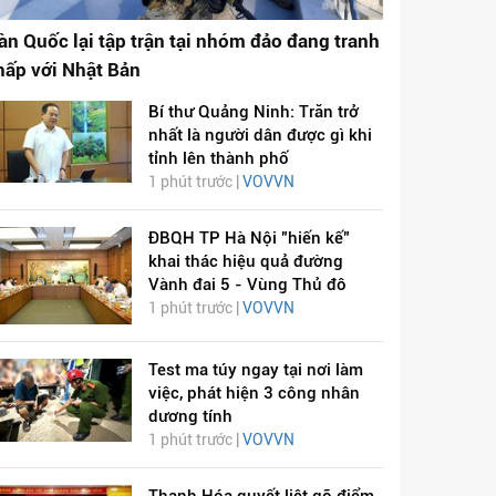
àn Quốc lại tập trận tại nhóm đảo đang tranh
hấp với Nhật Bản
Bí thư Quảng Ninh: Trăn trở
nhất là người dân được gì khi
tỉnh lên thành phố
1 phút trước |
VOVVN
ĐBQH TP Hà Nội "hiến kế"
khai thác hiệu quả đường
Vành đai 5 - Vùng Thủ đô
1 phút trước |
VOVVN
Test ma túy ngay tại nơi làm
việc, phát hiện 3 công nhân
dương tính
1 phút trước |
VOVVN