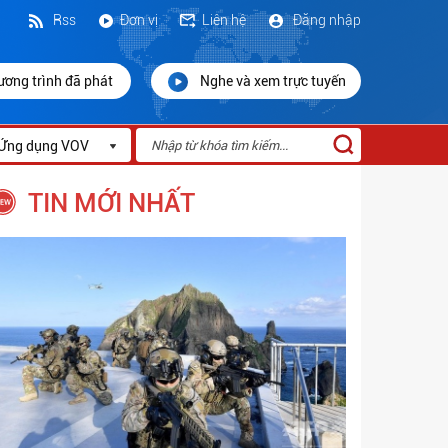
Rss
Đơn vị
Liên hệ
Đăng nhập
ương trình đã phát
Nghe và xem trực tuyến
Ứng dụng VOV
TIN MỚI NHẤT