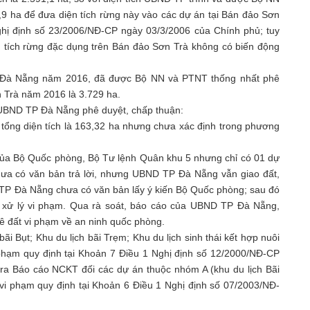
,9 ha để đưa diện tích rừng này vào các dự án tại Bán đảo Sơn
ghị định số 23/2006/NĐ-CP ngày 03/3/2006 của Chính phủ; tuy
ện tích rừng đặc dụng trên Bán đảo Sơn Trà không có biến động
hố Đà Nẵng năm 2016, đã được Bộ NN và PTNT thống nhất phê
ơn Trà năm 2016 là 3.729 ha.
 UBND TP Đà Nẵng phê duyệt, chấp thuận:
i tổng diện tích là 163,32 ha nhưng chưa xác định trong phương
của Bộ Quốc phòng, Bộ Tư lệnh Quân khu 5 nhưng chỉ có 01 dự
hưa có văn bản trả lời, nhưng UBND TP Đà Nẵng vẫn giao đất,
D TP Đà Nẵng chưa có văn bản lấy ý kiến Bộ Quốc phòng; sau đó
 xử lý vi phạm. Qua rà soát, báo cáo của UBND TP Đà Nẵng,
ê đất vi phạm về an ninh quốc phòng.
bãi Bụt; Khu du lịch bãi Trẹm; Khu du lịch sinh thái kết hợp nuôi
 phạm quy định tại Khoản 7 Điều 1 Nghị định số 12/2000/NĐ-CP
ra Báo cáo NCKT đối các dự án thuộc nhóm A (khu du lịch Bãi
à vi phạm quy định tại Khoản 6 Điều 1 Nghị định số 07/2003/NĐ-