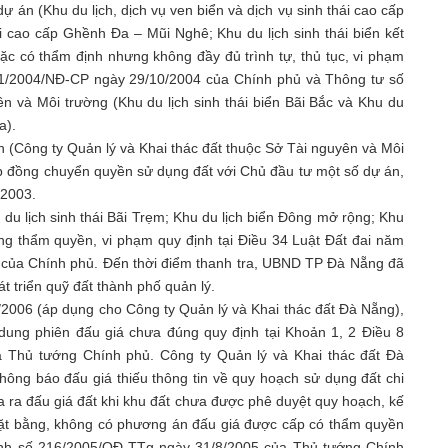
ự án (Khu du lịch, dịch vụ ven biển và dịch vụ sinh thái cao cấp
i cao cấp Ghềnh Đa – Mũi Nghê; Khu du lịch sinh thái biển kết
oặc có thẩm định nhưng không đầy đủ trình tự, thủ tục, vi phạm
181/2004/NĐ-CP ngày 29/10/2004 của Chính phủ và Thông tư số
và Môi trường (Khu du lịch sinh thái biển Bãi Bắc và Khu du
a).
 (Công ty Quản lý và Khai thác đất thuộc Sở Tài nguyên và Môi
p đồng chuyển quyền sử dụng đất với Chủ đầu tư một số dự án,
 2003.
 du lịch sinh thái Bãi Trẹm; Khu du lịch biển Đông mở rộng; Khu
ng thẩm quyền, vi phạm quy định tại Điều 34 Luật Đất đai năm
 của Chính phủ. Đến thời điểm thanh tra, UBND TP Đà Nẵng đã
t triển quỹ đất thành phố quản lý.
006 (áp dụng cho Công ty Quản lý và Khai thác đất Đà Nẵng),
 dung phiên đấu giá chưa đúng quy định tại Khoản 1, 2 Điều 8
 Thủ tướng Chính phủ. Công ty Quản lý và Khai thác đất Đà
hông báo đấu giá thiếu thông tin về quy hoạch sử dụng đất chi
đưa ra đấu giá đất khi khu đất chưa được phê duyệt quy hoạch, kế
 mặt bằng, không có phương án đấu giá được cấp có thẩm quyền
định số 216/2005/QĐ-TTg ngày 31/8/2005 của Thủ tướng Chính