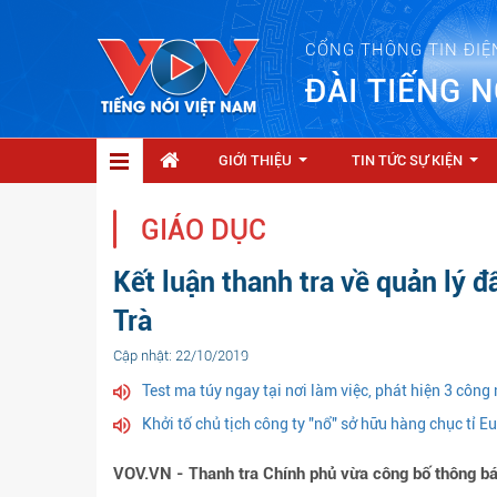
CỔNG THÔNG TIN ĐIỆ
ĐÀI TIẾNG N
GIỚI THIỆU
TIN TỨC SỰ KIỆN
...
...
GIÁO DỤC
Kết luận thanh tra về quản lý đ
Trà
Cập nhật: 22/10/2019
Test ma túy ngay tại nơi làm việc, phát hiện 3 công
Khởi tố chủ tịch công ty "nổ" sở hữu hàng chục tỉ E
VOV.VN - Thanh tra Chính phủ vừa công bố thông báo