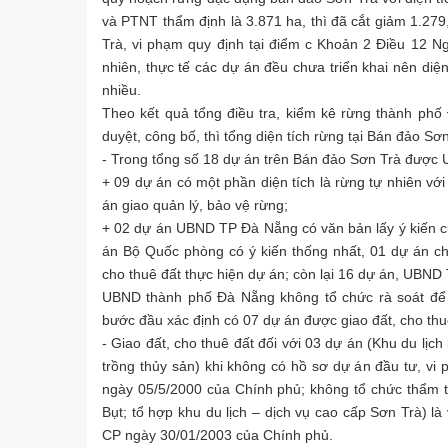
và PTNT thẩm định là 3.871 ha, thì đã cắt giảm 1.279
Trà, vi phạm quy định tại điểm c Khoản 2 Điều 12 N
nhiên, thực tế các dự án đều chưa triển khai nên di
nhiều.
Theo kết quả tổng điều tra, kiểm kê rừng thành p
duyệt, công bố, thì tổng diện tích rừng tại Bán đảo S
- Trong tổng số 18 dự án trên Bán đảo Sơn Trà được
+ 09 dự án có một phần diện tích là rừng tự nhiên vớ
án giao quản lý, bảo vệ rừng;
+ 02 dự án UBND TP Đà Nẵng có văn bản lấy ý kiến 
án Bộ Quốc phòng có ý kiến thống nhất, 01 dự án c
cho thuê đất thực hiện dự án; còn lại 16 dự án, UBN
UBND thành phố Đà Nẵng không tổ chức rà soát để
bước đầu xác định có 07 dự án được giao đất, cho thu
- Giao đất, cho thuê đất đối với 03 dự án (Khu du lịch 
trồng thủy sản) khi không có hồ sơ dự án đầu tư, vi
ngày 05/5/2000 của Chính phủ; không tổ chức thẩm t
Bụt; tổ hợp khu du lịch – dịch vụ cao cấp Sơn Trà) l
CP ngày 30/01/2003 của Chính phủ.