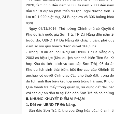
2020, tầm nhìn đến năm 2030, từ năm 2003 đến năm
đầu tư 18 dự án phát triển du lịch, nghỉ dưỡng trên 
lưu trú 1.920 biệt thự, 24 Bungalow và 306 buồng k
sạn).
- Ngày 09/11/2016, Thủ tướng Chính phủ có Quyết đ
Khu du lịch quốc gia Sơn Trà, TP Đà Nẵng đến năm 20
trước đó, UBND TP Đà Nẵng đã chấp thuận, phê duyệt
vượt so với quy hoạch được duyệt 166,5 ha.
- Trong 18 dự án, có 04 dự án UBND TP Đà Nẵng quyết
2003 có hiệu lực (Khu du lịch sinh thái biển Tiên Sa; K
hợp Khu du lịch - dịch vụ cao cấp Sơn Trà); 08 dự á
Khu du lịch sinh thái biển, biệt thự cao cấp Ghềnh B
án
chưa có quyết định giao đất, cho thuê đất, trong đó
du lịch sinh thái biển kết hợp nuôi trồng hải sản; Khu 
Qua thanh tra thấy trong quản lý, sử dụng đất đai, bả
với các dự án đầu tư tại Bán đảo Sơn Trà đã có những
II. NHỮNG KHUYẾT ĐIỂM VI PHẠM
1. Đối với UBND TP Đà Nẵng:
- Bán đảo Sơn Trà là khu vực tổng hòa của hệ sinh thá