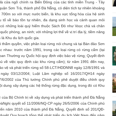
à cửa ngõ chính ra Biển Đông của các tỉnh miền Trung - Tây
ận Sơn Trà, thành phố Đà Nẵng, có diện tích tự nhiên khoảng
n 700m so với mực nước biển, là khu vực tổng hòa của hệ sinh
yếu tố về bảo tồn tự nhiên, đa dạng sinh học và cảnh quan môi
ó có những loài quý hiếm thuộc Sách Đỏ như Voọc chà vá chân
ốc phòng, an ninh; với những lợi thế về vị trí địa lý, tiềm năng
là Khu du lịch quốc gia.
ó thẩm quyền, việc phân loại rừng nói chung và tại Bán đảo Sơn
ác nhau: trước năm 1991, trong các loại rừng có rừng cấm (tại
ban Thường vụ Quốc hội quy định việc bảo vệ rừng; Quyết định
ủ về việc quy định các khu rừng cấm); từ năm 1991 đến nay,
 Bảo vệ và phát triển rừng số 58-LCT/HDDNN8 ngày 12/8/1991 và
 ngày 03/12/2004; Luật Lâm nghiệp số 16/2017/QH14 ngày
7/6/2002 của Thủ tướng Chính phủ phê duyệt điều chỉnh quy
i dung xây dựng các hệ thống rừng đặc dụng, trong đó có Khu
của Bộ Chính trị về xây dựng và phát triển thành phố Đà Nẵng
và
Nghị quyết số 11/2006/NQ-CP ngày 26/5/2006 của Chính phủ
t đến năm 2010 của thành phố Đà Nẵng, Quyết định số 201/QĐ-
uyệt Quy hoạch tổng thể phát triển du lịch Việt Nam đến năm