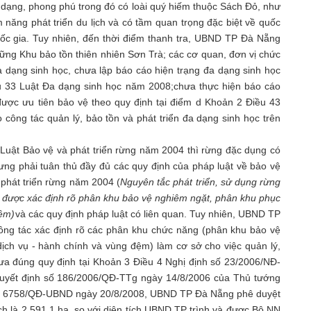
a dạng, phong phú trong đó có loài quý hiếm thuộc Sách Đỏ, như
ềm năng phát triển du lịch và có tầm quan trọng đặc biệt về quốc
uốc gia. Tuy nhiên, đến thời điểm thanh tra, UBND TP Đà Nẵng
ững Khu bảo tồn thiên nhiên Sơn Trà; các cơ quan, đơn vị chức
a dạng sinh học, chưa lập báo cáo hiện trạng đa dạng sinh học
ều 33 Luật Đa dạng sinh học năm 2008;
chưa thực hiện báo cáo
được ưu tiên bảo vệ theo quy định tại điểm d Khoản 2 Điều 43
ông tác quản lý, bảo tồn và phát triển đa dạng sinh học trên
 Luật Bảo vệ và phát triển rừng năm 2004 thì rừng đặc dụng có
ưng phải tuân thủ đầy đủ các quy định của pháp luật về bảo vệ
 phát triển rừng năm 2004 (
Nguyên tắc phát triển, sử dụng rừng
i được xác định rõ phân khu bảo vệ nghiêm ngặt, phân khu phục
đệm)
và các quy định pháp luật có liên quan. Tuy nhiên, UBND TP
ông tác xác định rõ các phân khu chức năng (phân khu bảo vệ
dịch vụ - hành chính và vùng đệm) làm cơ sở cho việc quản lý,
hưa đúng quy định tại Khoản 3 Điều 4 Nghị định số 23/2006/NĐ-
Quyết định số 186/2006/QĐ-TTg ngày 14/8/2006 của Thủ tướng
 số 6758/QĐ-UBND ngày 20/8/2008, UBND TP Đà Nẵng phê duyệt
h là 2.591,1 ha, so với diện tích UBND TP trình và được Bộ NN