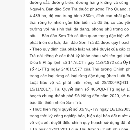
đường sắt, đường biển, đường hàng không và cũng l
Nguyên. Bán đảo Sơn Trà thuộc phường Thọ Quang, qu
4.439 ha, độ cao trung bình 350m, đỉnh cao nhất gầ
thái rừng tự nhiên gắn liền biển và đô thị, có các 
trường với hệ sinh thái đa dạng, phong phú trong đ
nâu… Bán đảo Sơn Trà có tầm quan trọng đặc biệt về qu
phát triển du lịch, Bán đảo Sơn Trà đã được quy hoạch 
- Theo quy định của pháp luật và phê duyệt của cấp c
Trà nói riêng ở các thời kỳ khác nhau với tên gọi kh
Điều 5 Pháp lệnh số 147/LCT ngày 11/9/1972 của Ủy 
số 41-TTg ngày 24/01/1977 của Thủ tướng Chính ph
trong các loại rừng có loại rừng đặc dụng (theo Luật
Luật Bảo vệ và phát triển rừng số 29/2004/QH11
15/11/2017). Tại Quyết định số 465/QĐ-TTg ngày 1
hoạch chung thành phố Đà Nẵng đến năm 2020, về nộ
bảo tồn thiên nhiên Sơn Trà.
- Thực hiện Nghị quyết số 33/NQ-TW ngày 16/10/2003 
trong thời kỳ công nghiệp hóa, hiện đại hóa đất nước 
về việc xét duyệt điều chỉnh quy hoạch sử dụng đấ
TTg ngày 22/01/2013 của Thủ tướng Chính phủ phê d