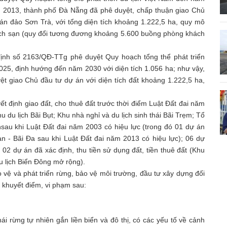
 2013, thành phố Đà Nẵng đã phê duyệt, chấp thuận giao Chủ
Bán đảo Sơn Trà, với tổng diện tích khoảng 1.222,5 ha, quy mô
hách sạn (quy đổi tương đương khoảng 5.600 buồng phòng khách
ịnh số 2163/QĐ-TTg phê duyệt Quy hoạch tổng thể phát triển
25, định hướng đến năm 2030 với diện tích 1.056 ha; như vậy,
 giao Chủ đầu tư dự án với diện tích đất khoảng 1.222,5 ha,
 định giao đất, cho thuê đất trước thời điểm Luật Đất đai năm
hu du lịch Bãi Bụt; Khu nhà nghỉ và du lịch sinh thái Bãi Trẹm; Tổ
n
sau khi Luật Đất đai năm 2003 có hiệu lực (trong đó 01 dự án
àn - Bãi Đa sau khi Luật Đất đai năm 2013 có hiệu lực); 06 dự
 02 dự án đã xác định, thu tiền sử dụng đất, tiền thuê đất (Khu
du lịch Biển Đông mở rộng).
o vệ và phát triển rừng, bảo vệ môi trường, đầu tư xây dựng đối
 khuyết điểm, vi phạm sau:
i rừng tự nhiên gắn liền biển và đô thị, có các yếu tố về cảnh