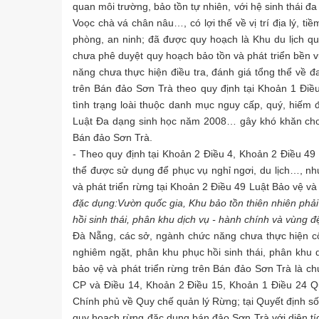
quan môi trường, bảo tồn tự nhiên, với hệ sinh thái đ
Voọc chà vá chân nâu…, có lợi thế về vị trí địa lý, ti
phòng, an ninh; đã được quy hoạch là Khu du lịch q
chưa phê duyệt quy hoạch bảo tồn và phát triển bền v
năng chưa thực hiện điều tra, đánh giá tổng thể về đ
trên Bán đảo Sơn Trà theo quy định tại Khoản 1 Đi
tình trạng loài thuộc danh mục nguy cấp, quý, hiếm 
Luật Đa dạng sinh học năm 2008… gây khó khăn cho c
Bán đảo Sơn Trà.
- Theo quy định tại Khoản 2 Điều 4, Khoản 2 Điều 49
thể được sử dụng để phục vụ nghỉ ngơi, du lịch…, nh
và phát triển rừng tại Khoản 2 Điều 49 Luật Bảo vệ và
đặc dụng
:
Vườn quốc gia, Khu bảo tồn thiên nhiên phả
hồi sinh thái, phân khu dịch vụ - hành chính và vùng 
Đà Nẵng, các sở, ngành chức năng chưa thực hiện c
nghiêm ngặt, phân khu phục hồi sinh thái, phân khu 
bảo vệ và phát triển rừng trên Bán đảo Sơn Trà là c
CP và Điều 14, Khoản 2 Điều 15, Khoản 1 Điều 24 
Chính phủ về Quy chế quản lý Rừng; tại Quyết định
quy hoạch rừng đặc dụng bán đảo Sơn Trà với diện tíc