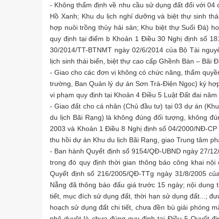
- Không thẩm định về nhu cầu sử dụng đất đối với 04 d
Hồ Xanh; Khu du lịch nghỉ dưỡng và biệt thự sinh thá
hợp nuôi trồng thủy hải sản; Khu biệt thự Suối Đá) h
quy định tại điểm b Khoản 1 Điều 30 Nghị định số 
30/2014/TT-BTNMT ngày 02/6/2014 của Bộ Tài nguyên 
lịch sinh thái biển, biệt thự cao cấp Ghềnh Bàn – Bãi Đ
- Giao cho các đơn vị không có chức năng, thẩm quyền
trường, Ban Quản lý dự án Sơn Trà-Điện Ngọc) ký hợ
vi phạm quy định tại Khoản 4 Điều 5 Luật Đất đai năm
- Giao đất cho cá nhân (Chủ đầu tư) tại 03 dự án (Khu
du lịch Bãi Rạng) là không đúng đối tượng, không đú
2003 và Khoản 1 Điều 8 Nghị định số 04/2000/NĐ-CP
thu hồi dự án Khu du lịch Bãi Rạng, giao Trung tâm phá
- Ban hành Quyết định số 9154/QĐ-UBND ngày 27/12/2
trong đó quy định thời gian thông báo công khai nội
Quyết định số 216/2005/QĐ-TTg ngày 31/8/2005 của
Nẵng đã thông báo đấu giá trước 15 ngày; nội dung t
tiết, mục đích sử dụng đất, thời hạn sử dụng đất...; 
hoạch sử dụng đất chi tiết, chưa đền bù giải phóng
phê duyệt là chưa đúng quy định tại Điều 5 Quyết 