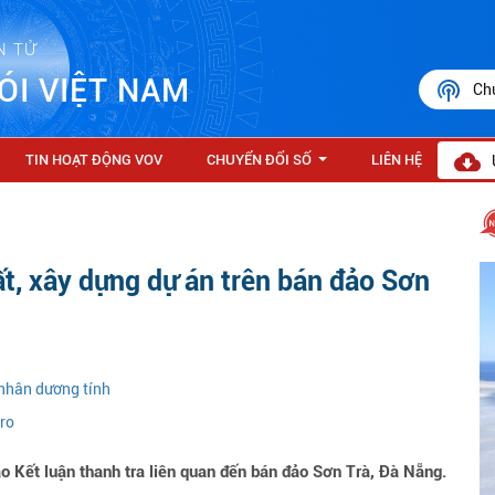
N TỬ
ÓI VIỆT NAM
Ch
TIN HOẠT ĐỘNG VOV
CHUYỂN ĐỔI SỐ
LIÊN HỆ
...
ất, xây dựng dự án trên bán đảo Sơn
 nhân dương tính
uro
 Kết luận thanh tra liên quan đến bán đảo Sơn Trà, Đà Nẵng.