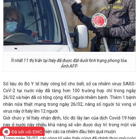
Ít nhất 11 thị trấn tại Italy đã được đặt dưới tình trạng phong tỏa.
Ảnh:
AFP
.
Số liệu do Bộ Y tế Italy công bố cho biết, số ca nhiễm virus SARS-
CoV-2 tại nước này đã tăng hơn 100 trường hợp chỉ trong ngày
26/02 và hiện đã có tổng cộng 455 người nhiễm bệnh. Thêm 1 bệnh
nhân nữa thiệt mạng trong ngày 26/02, nâng số người tử vong vì
virus này ở Italy lên 12 người.
Giới chức y tế Italy nhận định, tốc độ lây lan của dịch Covid-19 hiện
nay ở nước này nhiều khả năng sẽ vẫn được duy trì trong một vài
ngày tới do việc phát hiện các ca nhiễm đầu tiên quá muộn.
Đã kết nối EMC
Trong ngày 26/02, các công tố viên Italy cũng đã chính thức mở cuộc